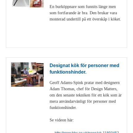
En burköppnare som funnits länge men
som fortfarande är bra. Den brukar vara
monterad undertill på ett överskåp i köket.
Visa detaljer
Designat kök för personer med
funktionshinder.
Geoff Adams-Spink pratar med designern
Adam Thomas, chef för Design Matters,
om den senaste tekniken för ett kök som är
mera användarvänligt för personer med
funktionshinder.
Se videon här:
http://www.bbc.co.uk/news/uk-11893452