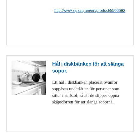
http://www.zigzag.am/en/product/5500692
Visa detaljer
Hål i diskbänken för att slänga
sopor.
Ett hål i diskbänken placerat ovanför
soppåsen underlättar för personer som
sitter i rullstol, så att de slipper öppna
skåpsdörren för att slänga soporna.
Visa detaljer