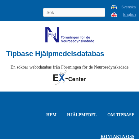
Svenska
English
Tipbase Hjälpmedelsdatabas
En sökbar webbdatabas från Föreningen för de Neurosedynskadade
HEM
HJÄLPMEDEL
OM TIPBASE
KONTAKTA OSS