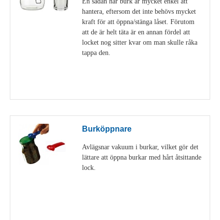
En sådan här burk är mycket enkel att
hantera, eftersom det inte behövs mycket
kraft för att öppna/stänga låset. Förutom
att de är helt täta är en annan fördel att
locket nog sitter kvar om man skulle råka
tappa den.
Visa detaljer
Burköppnare
Avlägsnar vakuum i burkar, vilket gör det
lättare att öppna burkar med hårt åtsittande
lock.