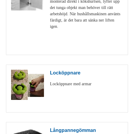
monterad direkt i kökshurtsen, lyfter upp
det tunga objekt man behöver till rätt
arbetshöjd. När hushållsmaskinen använts
färdigt, är det bara att sänka ner liften
igen.
Visa detaljer
Locköppnare
Locköppnare med armar
Visa detaljer
Långpannegömman