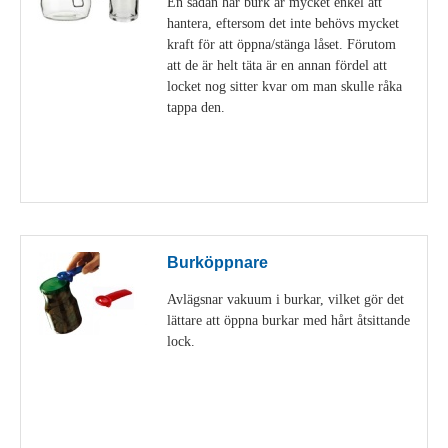
En sådan här burk är mycket enkel att
hantera, eftersom det inte behövs mycket
kraft för att öppna/stänga låset. Förutom
att de är helt täta är en annan fördel att
locket nog sitter kvar om man skulle råka
tappa den.
Visa detaljer
Burköppnare
Avlägsnar vakuum i burkar, vilket gör det
lättare att öppna burkar med hårt åtsittande
lock.