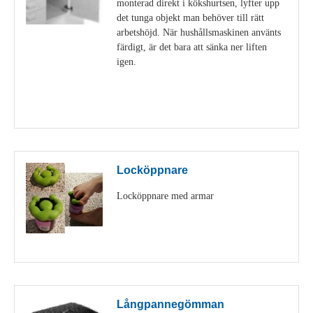
monterad direkt i kökshurtsen, lyfter upp
det tunga objekt man behöver till rätt
arbetshöjd. När hushållsmaskinen använts
färdigt, är det bara att sänka ner liften
igen.
Visa detaljer
Locköppnare
Locköppnare med armar
Visa detaljer
Långpannegömman