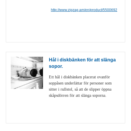
http://www.zigzag.am/en/product/5500692
Visa detaljer
Hål i diskbänken för att slänga
sopor.
Ett hål i diskbänken placerat ovanför
soppåsen underlättar för personer som
sitter i rullstol, så att de slipper öppna
skåpsdörren för att slänga soporna.
Visa detaljer