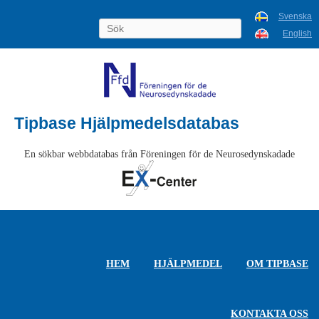
Svenska
English
Tipbase Hjälpmedelsdatabas
En sökbar webbdatabas från Föreningen för de Neurosedynskadade
HEM
HJÄLPMEDEL
OM TIPBASE
KONTAKTA OSS