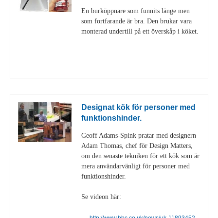
En burköppnare som funnits länge men
som fortfarande är bra. Den brukar vara
monterad undertill på ett överskåp i köket.
Visa detaljer
Designat kök för personer med
funktionshinder.
Geoff Adams-Spink pratar med designern
Adam Thomas, chef för Design Matters,
om den senaste tekniken för ett kök som är
mera användarvänligt för personer med
funktionshinder.
Se videon här:
http://www.bbc.co.uk/news/uk-11893452