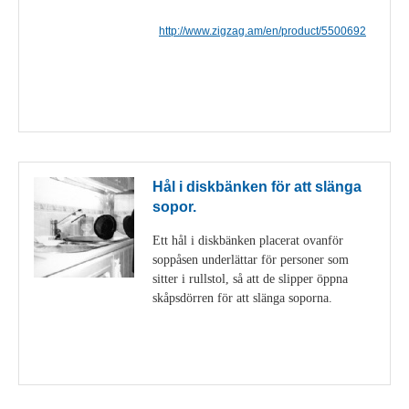
http://www.zigzag.am/en/product/5500692
Visa detaljer
Hål i diskbänken för att slänga
sopor.
Ett hål i diskbänken placerat ovanför
soppåsen underlättar för personer som
sitter i rullstol, så att de slipper öppna
skåpsdörren för att slänga soporna.
Visa detaljer