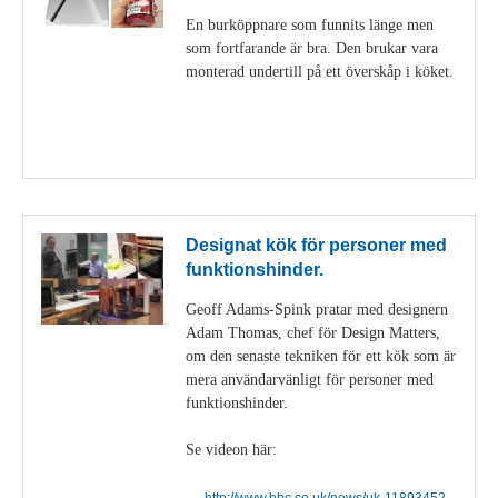
En burköppnare som funnits länge men
som fortfarande är bra. Den brukar vara
monterad undertill på ett överskåp i köket.
Visa detaljer
Designat kök för personer med
funktionshinder.
Geoff Adams-Spink pratar med designern
Adam Thomas, chef för Design Matters,
om den senaste tekniken för ett kök som är
mera användarvänligt för personer med
funktionshinder.
Se videon här:
http://www.bbc.co.uk/news/uk-11893452