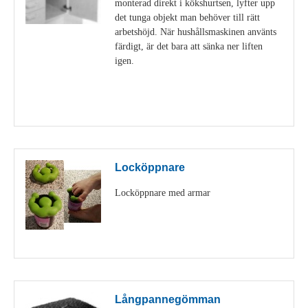
monterad direkt i kökshurtsen, lyfter upp
det tunga objekt man behöver till rätt
arbetshöjd. När hushållsmaskinen använts
färdigt, är det bara att sänka ner liften
igen.
Visa detaljer
Locköppnare
Locköppnare med armar
Visa detaljer
Långpannegömman