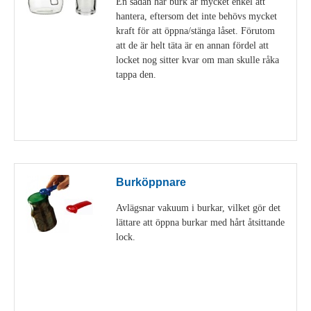
En sådan här burk är mycket enkel att
hantera, eftersom det inte behövs mycket
kraft för att öppna/stänga låset. Förutom
att de är helt täta är en annan fördel att
locket nog sitter kvar om man skulle råka
tappa den.
Visa detaljer
Burköppnare
Avlägsnar vakuum i burkar, vilket gör det
lättare att öppna burkar med hårt åtsittande
lock.