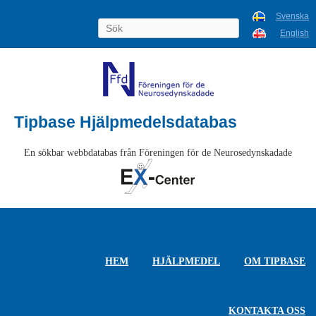
Svenska
English
Tipbase Hjälpmedelsdatabas
En sökbar webbdatabas från Föreningen för de Neurosedynskadade
HEM
HJÄLPMEDEL
OM TIPBASE
KONTAKTA OSS