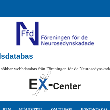
lsdatabas
 sökbar webbdatabas från Föreningen för de Neurosedynskad
HEM
HJÄLPMEDEL
OM TIPBASE
KONTAKTA OSS