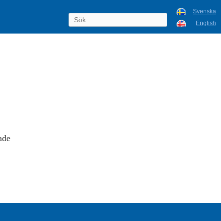
Svenska
English
ade