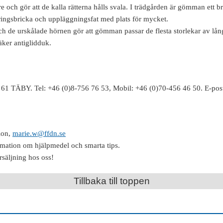
h gör att de kalla rätterna hålls svala. I trädgården är gömman ett br
ingsbricka och uppläggningsfat med plats för mycket.
a och de urskålade hörnen gör att gömman passar de flesta storlekar av 
er antiglidduk.
61 TÄBY. Tel: +46 (0)8-756 76 53, Mobil: +46 (0)70-456 46 50. E-post
ion,
marie.w@ffdn.se
rmation om hjälpmedel och smarta tips.
rsäljning hos oss!
Tillbaka till toppen