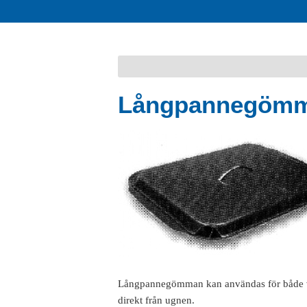
Långpannegöm
Långpannegömman kan användas för både var
direkt från ugnen.