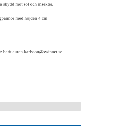
a skydd mot sol och insekter.
långpannor med höjden 4 cm.
: berit.euren.karlsson@swipnet.se