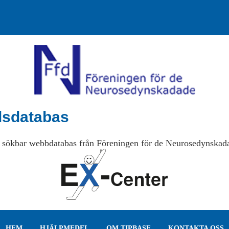
lsdatabas
 sökbar webbdatabas från Föreningen för de Neurosedynskad
HEM
HJÄLPMEDEL
OM TIPBASE
KONTAKTA OSS