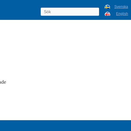
Svenska
English
ade