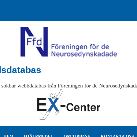
lsdatabas
 sökbar webbdatabas från Föreningen för de Neurosedynskad
HEM
HJÄLPMEDEL
OM TIPBASE
KONTAKTA OSS