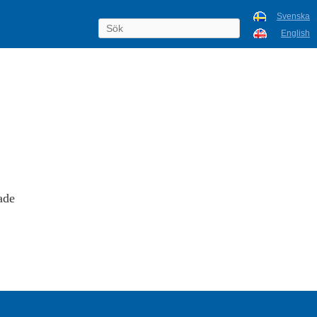
Svenska
English
ade