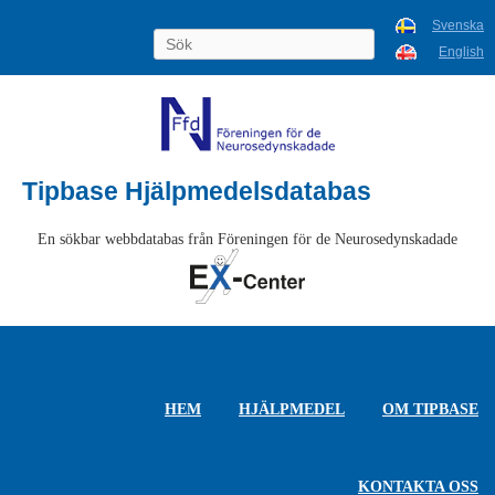
Svenska
English
Tipbase Hjälpmedelsdatabas
En sökbar webbdatabas från Föreningen för de Neurosedynskadade
HEM
HJÄLPMEDEL
OM TIPBASE
KONTAKTA OSS