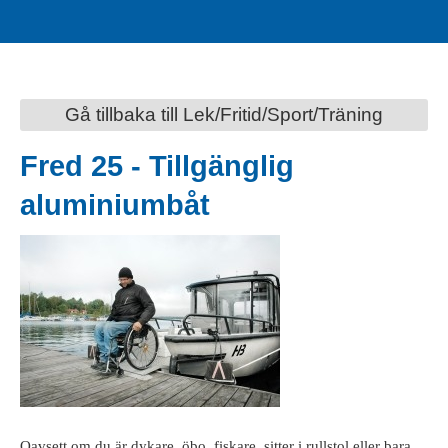
Gå tillbaka till Lek/Fritid/Sport/Träning
Fred 25 - Tillgänglig
aluminiumbåt
Oavsett om du är dykare, öbo, fiskare, sitter i rullstol eller bara