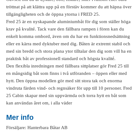
tröttnat på att klättra upp på en förstäv kommer du att häpna över
tillgängligheten och de öppna ytorna i FRED 25.
Fred 25 är en nyskapande aluminiumbåt för dig som ställer höga
krav på kvalité. Tack vare den fällbara rampen i fören kan du
enkelt komma ombord, även om du har en funktionsnedsättning
eller en kärra med dyktuber med dig. Båten är extremt stabil och
med sin bredd och stora plana ytor tilltalar den dig som vill ha en
praktisk båt av professionell standard och högsta kvalité.
Den flexibla inredningen med fällbara sittplatser gör Fred 25 till
en mångsidig båt som finns i två utföranden – öppen eller med
hytt. Den öppna modellen gör med sitt stora tak och enorma
vindruta färden vind- och regnsäker för upp till 10 personer. Fred
25 Cabin skapar med sin uppvärmda och torra hytt en båt som
kan användas året om, i alla väder
Mer info
Försäljare: Hanterbara Båtar AB