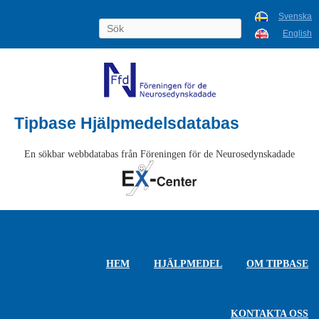
Svenska
English
Tipbase Hjälpmedelsdatabas
En sökbar webbdatabas från Föreningen för de Neurosedynskadade
HEM
HJÄLPMEDEL
OM TIPBASE
KONTAKTA OSS