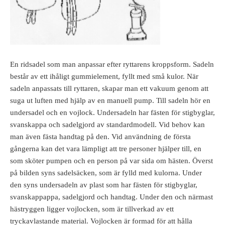
En ridsadel som man anpassar efter ryttarens kroppsform. Sadeln
består av ett ihåligt gummielement, fyllt med små kulor. När
sadeln anpassats till ryttaren, skapar man ett vakuum genom att
suga ut luften med hjälp av en manuell pump. Till sadeln hör en
undersadel och en vojlock. Undersadeln har fästen för stigbyglar,
svanskappa och sadelgjord av standardmodell. Vid behov kan
man även fästa handtag på den. Vid användning de första
gångerna kan det vara lämpligt att tre personer hjälper till, en
som sköter pumpen och en person på var sida om hästen. Överst
på bilden syns sadelsäcken, som är fylld med kulorna. Under
den syns undersadeln av plast som har fästen för stigbyglar,
svanskappappa, sadelgjord och handtag. Under den och närmast
hästryggen ligger vojlocken, som är tillverkad av ett
tryckavlastande material. Vojlocken är formad för att hålla