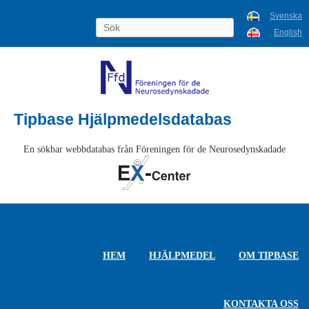
Svenska
English
Tipbase Hjälpmedelsdatabas
En sökbar webbdatabas från Föreningen för de Neurosedynskadade
HEM
HJÄLPMEDEL
OM TIPBASE
KONTAKTA OSS