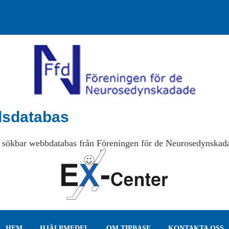
lsdatabas
 sökbar webbdatabas från Föreningen för de Neurosedynskad
HEM
HJÄLPMEDEL
OM TIPBASE
KONTAKTA OSS