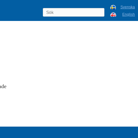
Svenska
English
ade