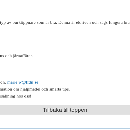
 typ av burköppnare som är bra. Denna är eldriven och sägs fungera bra 
us och järnaffärer.
ion,
marie.w@ffdn.se
rmation om hjälpmedel och smarta tips.
rsäljning hos oss!
Tillbaka till toppen