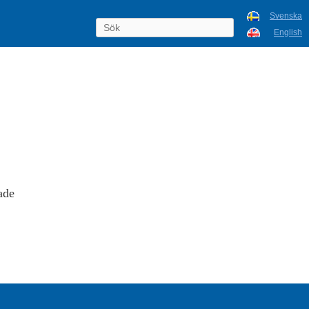
Svenska
English
ade