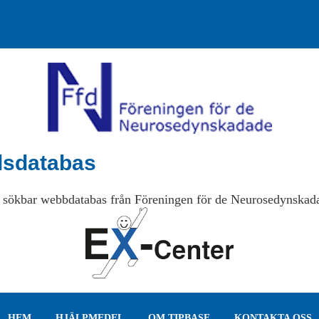
lsdatabas
 sökbar webbdatabas från Föreningen för de Neurosedynskad
HEM
HJÄLPMEDEL
OM TIPBASE
KONTAKTA OSS