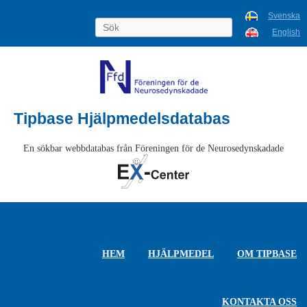
Svenska
English
Tipbase Hjälpmedelsdatabas
En sökbar webbdatabas från Föreningen för de Neurosedynskadade
HEM
HJÄLPMEDEL
OM TIPBASE
KONTAKTA OSS