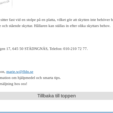
itter fast vid en stolpe på en platta, vilket gör att skytten inte behöver
 och stående skyttar. Hållaren kan ställas in efter olika skyttars behov.
vägen 17, 645 50 STÄDNGNÄS, Telefon: 010-210 72 77.
ion,
marie.w@ffdn.se
rmation om hjälpmedel och smarta tips.
rsäljning hos oss!
Tillbaka till toppen