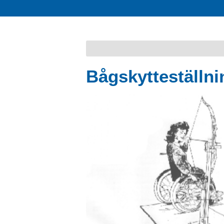
Bågskytteställni