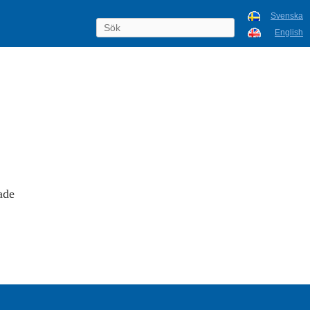
Svenska
English
ade