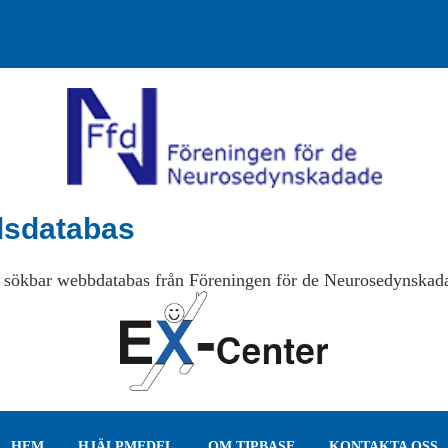
lsdatabas
 sökbar webbdatabas från Föreningen för de Neurosedynskad
HEM
HJÄLPMEDEL
OM TIPBASE
KONTAKTA OSS