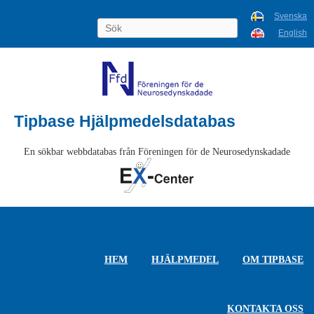
Svenska
English
Tipbase Hjälpmedelsdatabas
En sökbar webbdatabas från Föreningen för de Neurosedynskadade
HEM
HJÄLPMEDEL
OM TIPBASE
KONTAKTA OSS