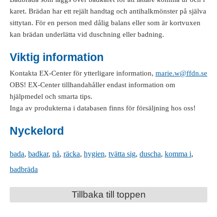
karet. Brädan har ett rejält handtag och antihalkmönster på själva
sittytan. För en person med dålig balans eller som är kortvuxen
kan brädan underlätta vid duschning eller badning.
Viktig information
Kontakta EX-Center för ytterligare information,
marie.w@ffdn.se
OBS! EX-Center tillhandahåller endast information om
hjälpmedel och smarta tips.
Inga av produkterna i databasen finns för försäljning hos oss!
Nyckelord
bada
,
badkar
,
nå
,
räcka
,
hygien
,
tvätta sig
,
duscha
,
komma i
,
badbräda
Tillbaka till toppen