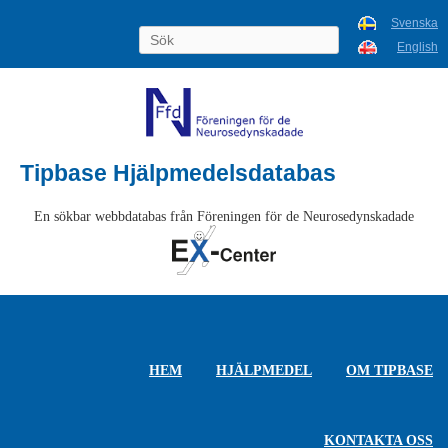
Svenska
English
Tipbase Hjälpmedelsdatabas
En sökbar webbdatabas från Föreningen för de Neurosedynskadade
HEM
HJÄLPMEDEL
OM TIPBASE
KONTAKTA OSS