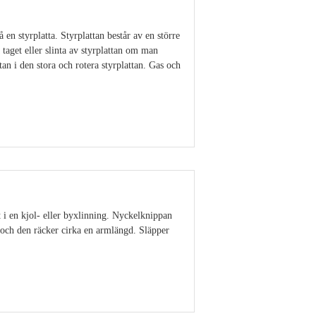
 en styrplatta. Styrplattan består av en större
 taget eller slinta av styrplattan om man
an i den stora och rotera styrplattan. Gas och
Visa detaljer
t i en kjol- eller byxlinning. Nyckelknippan
ut och den räcker cirka en armlängd. Släpper
Visa detaljer