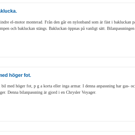
aklucka.
indre el-motor monterad. Från den går en nylonband som är fäst i bakluckan p
mpen och bakluckan stängs. Bakluckan öppnas på vanligt sätt. Bilanpassningen 
 med höger fot.
 bil med höger fot, p g a korta eller inga armar. I denna anpassning har gas- och
 höger. Denna bilanpassning är gjord i en Chrysler Voyager.