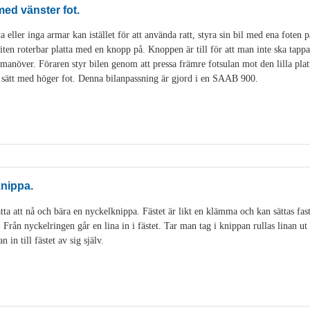
 med vänster fot.
 eller inga armar kan istället för att använda ratt, styra sin bil med ena foten på
liten roterbar platta med en knopp på. Knoppen är till för att man inte ska tappa
anöver. Föraren styr bilen genom att pressa främre fotsulan mot den lilla platt
 sätt med höger fot. Denna bilanpassning är gjord i en SAAB 900.
knippa.
tta att nå och bära en nyckelknippa. Fästet är likt en klämma och kan sättas fas
. Från nyckelringen går en lina in i fästet. Tar man tag i knippan rullas linan 
in till fästet av sig själv.