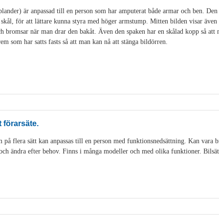
lander) är anpassad till en person som har amputerat både armar och ben. Den 
kål, för att lättare kunna styra med höger armstump. Mitten bilden visar äve
och bromsar när man drar den bakåt. Även den spaken har en skålad kopp så at
em som har satts fasts så att man kan nå att stänga bildörren.
förarsäte.
 på flera sätt kan anpassas till en person med funktionsnedsättning. Kan vara
in och ändra efter behov. Finns i många modeller och med olika funktioner. Bilsä