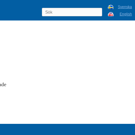
Svenska
English
ade