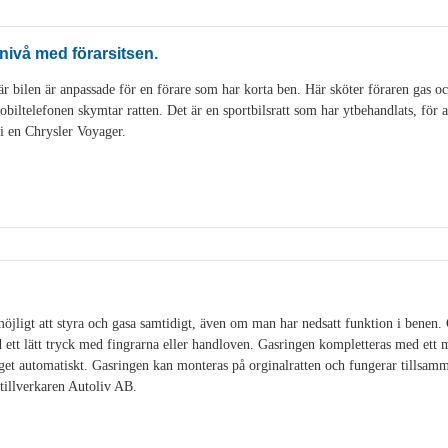
nivå med förarsitsen.
r bilen är anpassade för en förare som har korta ben. Här sköter föraren gas o
ltelefonen skymtar ratten. Det är en sportbilsratt som har ytbehandlats, för att
 i en Chrysler Voyager.
öjligt att styra och gasa samtidigt, även om man har nedsatt funktion i benen.
ett lätt tryck med fingrarna eller handloven. Gasringen kompletteras med ett
et automatiskt. Gasringen kan monteras på orginalratten och fungerar tillsamm
illverkaren Autoliv AB.