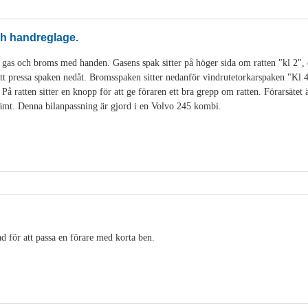
och handreglage.
 gas och broms med handen. Gasens spak sitter på höger sida om ratten "kl 2", 
t pressa spaken nedåt. Bromsspaken sitter nedanför vindrutetorkarspaken "Kl 
å ratten sitter en knopp för att ge föraren ett bra grepp om ratten. Förarsätet är
ämt. Denna bilanpassning är gjord i en Volvo 245 kombi.
tad för att passa en förare med korta ben.