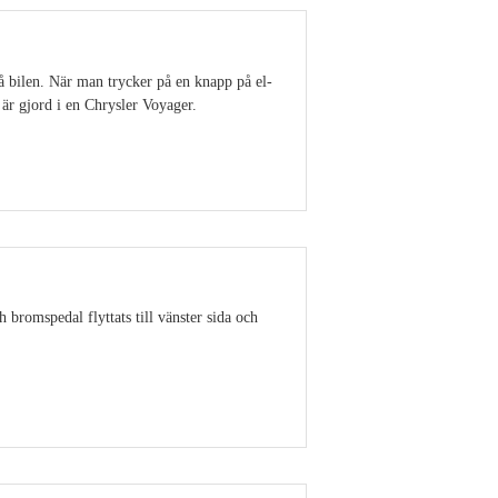
å bilen. När man trycker på en knapp på el-
är gjord i en Chrysler Voyager.
Visa detaljer
 bromspedal flyttats till vänster sida och
Visa detaljer