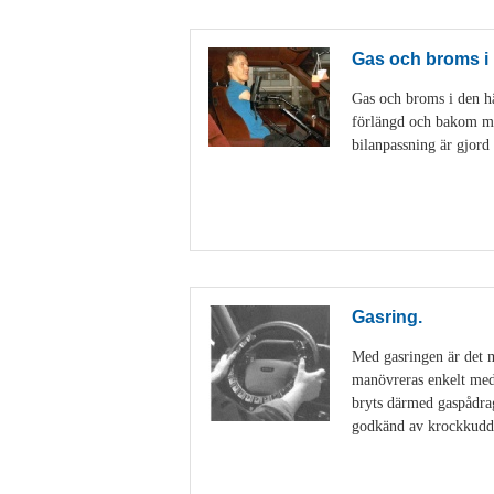
Gas och broms i 
Gas och broms i den hä
förlängd och bakom mobi
bilanpassning är gjord
Gasring.
Med gasringen är det m
manövreras enkelt med 
bryts därmed gaspådrag
godkänd av krockkuddt