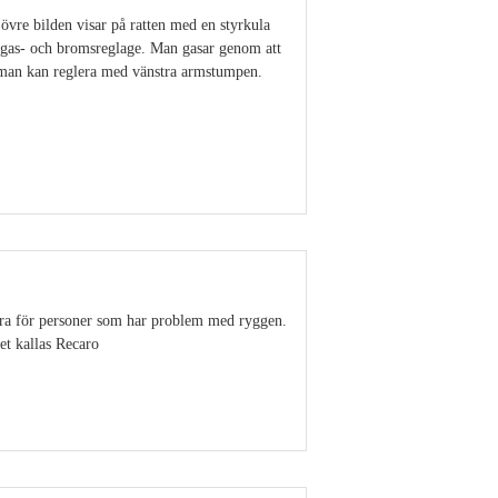
övre bilden visar på ratten med en styrkula
n gas- och bromsreglage. Man gasar genom att
t man kan reglera med vänstra armstumpen.
Visa detaljer
 bra för personer som har problem med ryggen.
tet kallas Recaro
Visa detaljer