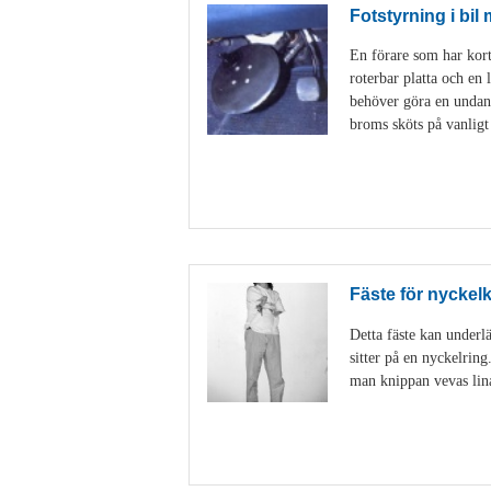
Fotstyrning i bil
En förare som har korta
roterbar platta och en 
behöver göra en undanm
broms sköts på vanligt
Fäste för nyckel
Detta fäste kan underlä
sitter på en nyckelring
man knippan vevas linan 