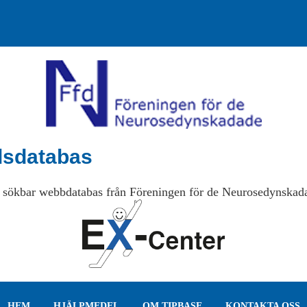
lsdatabas
 sökbar webbdatabas från Föreningen för de Neurosedynskad
HEM
HJÄLPMEDEL
OM TIPBASE
KONTAKTA OSS