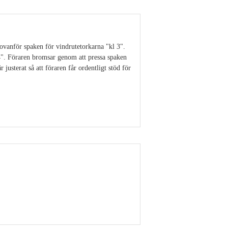
ovanför spaken för vindrutetorkarna "kl 3".
4". Föraren bromsar genom att pressa spaken
 justerat så att föraren får ordentligt stöd för
Visa detaljer
Visa detaljer