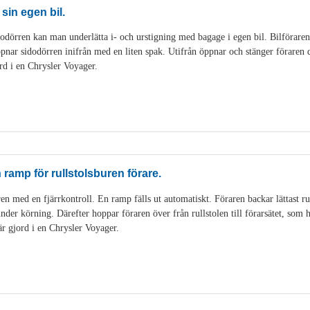
 sin egen bil.
dörren kan man underlätta i- och urstigning med bagage i egen bil. Bilföraren k
pnar sidodörren inifrån med en liten spak. Utifrån öppnar och stänger föraren 
rd i en Chrysler Voyager.
ramp för rullstolsburen förare.
en med en fjärrkontroll. En ramp fälls ut automatiskt. Föraren backar lättast ru
en under körning. Därefter hoppar föraren över från rullstolen till förarsätet, som
är gjord i en Chrysler Voyager.