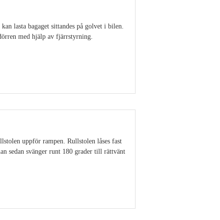
an lasta bagaget sittandes på golvet i bilen.
dörren med hjälp av fjärrstyrning.
Visa detaljer
llstolen uppför rampen. Rullstolen låses fast
 han sedan svänger runt 180 grader till rättvänt
Visa detaljer