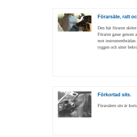
Förarsäte, ratt 
Den här föraren sköter
Föraren gasar genom at
mot instrumentbrädan. P
ryggen och sitter bekv
Förkortad sits.
Förarsätets sits är kor