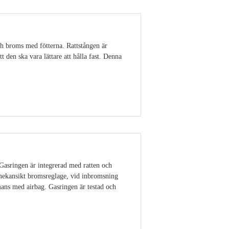
ch broms med fötterna. Rattstången är
 den ska vara lättare att hålla fast. Denna
Visa detaljer
 Gasringen är integrerad med ratten och
 mekansikt bromsreglage, vid inbromsning
ans med airbag. Gasringen är testad och