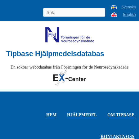
Svenska
English
Tipbase Hjälpmedelsdatabas
En sökbar webbdatabas från Föreningen för de Neurosedynskadade
HEM
HJÄLPMEDEL
OM TIPBASE
KONTAKTA OSS