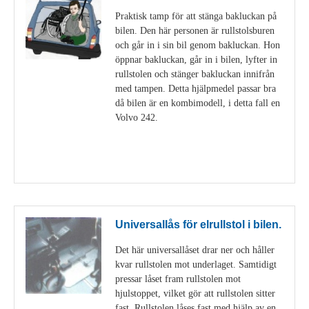
Praktisk tamp för att stänga bakluckan på
bilen. Den här personen är rullstolsburen
och går in i sin bil genom bakluckan. Hon
öppnar bakluckan, går in i bilen, lyfter in
rullstolen och stänger bakluckan innifrån
med tampen. Detta hjälpmedel passar bra
då bilen är en kombimodell, i detta fall en
Volvo 242.
Visa detaljer
Universallås för elrullstol i bilen.
Det här universallåset drar ner och håller
kvar rullstolen mot underlaget. Samtidigt
pressar låset fram rullstolen mot
hjulstoppet, vilket gör att rullstolen sitter
fast. Rullstolen låses fast med hjälp av en