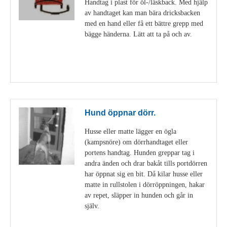
Handtag i plast för öl-/läskback. Med hjälp
av handtaget kan man bära dricksbacken
med en hand eller få ett bättre grepp med
bägge händerna. Lätt att ta på och av.
Visa detaljer
Hund öppnar dörr.
Husse eller matte lägger en ögla
(kampsnöre) om dörrhandtaget eller
portens handtag. Hunden greppar tag i
andra änden och drar bakåt tills portdörren
har öppnat sig en bit. Då kilar husse eller
matte in rullstolen i dörröppningen, hakar
av repet, släpper in hunden och går in
själv.