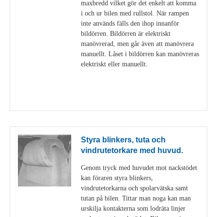
maxbredd vilket gör det enkelt att komma
i och ur bilen med rullstol. När rampen
inte används fälls den ihop innanför
bildörren. Bildörren är elektriskt
manövrerad, men går även att manövrera
manuellt. Låset i bildörren kan manövreras
elektriskt eller manuellt.
Visa detaljer
Styra blinkers, tuta och
vindrutetorkare med huvud.
Genom tryck med huvudet mot nackstödet
kan föraren styra blinkers,
vindrutetorkarna och spolarvätska samt
tutan på bilen. Tittar man noga kan man
urskilja kontakterna som lodräta linjer