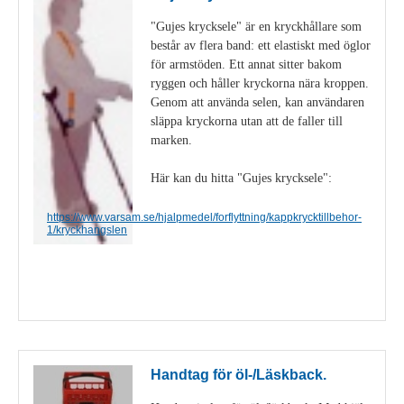
"Gujes krycksele" är en kryckhållare som
består av flera band: ett elastiskt med öglor
för armstöden. Ett annat sitter bakom
ryggen och håller kryckorna nära kroppen.
Genom att använda selen, kan användaren
släppa kryckorna utan att de faller till
marken.
Här kan du hitta "Gujes krycksele":
https://www.varsam.se/hjalpmedel/forflyttning/kappkrycktillbehor-
1/kryckhangslen
Visa detaljer
Handtag för öl-/Läskback.