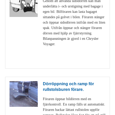
Genom att använda sidodörren kan man
underlätta i- och urstigning med bagage i
egen bil. Bilföraren kan lasta bagaget
sittandes på golvet i bilen. Föraren stänger
och öppnar sidodörren inifrån med en liten
spak. Utifrån öppnar och stänger föraren
dörren med hjälp av fjärrstyrning.
Bilanpassningen är gjord i en Chrysler
Voyager.
Visa detaljer
Dörröppning och ramp för
rullstolsburen förare.
Föraren öppnar bildörren med en
fjärrkontroll. En ramp fälls ut automatiskt.
Föraren backar lättast rullstolen uppför
rampen. Rullstolen låses fast för att stå still