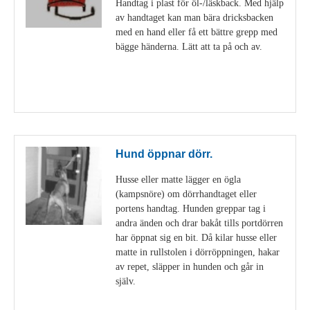
Handtag i plast för öl-/läskback. Med hjälp
av handtaget kan man bära dricksbacken
med en hand eller få ett bättre grepp med
bägge händerna. Lätt att ta på och av.
Visa detaljer
Hund öppnar dörr.
Husse eller matte lägger en ögla
(kampsnöre) om dörrhandtaget eller
portens handtag. Hunden greppar tag i
andra änden och drar bakåt tills portdörren
har öppnat sig en bit. Då kilar husse eller
matte in rullstolen i dörröppningen, hakar
av repet, släpper in hunden och går in
själv.