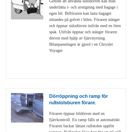
Genom att använda sidodörren kan man
underlätta i- och urstigning med bagage i
egen bil. Bilföraren kan lasta bagaget
sittandes på golvet i bilen. Föraren stänger
och öppnar sidodörren inifrån med en liten
spak. Utifrån öppnar och stänger föraren
dörren med hjälp av fjärrstyrning.
Bilanpassningen är gjord i en Chrysler
Voyager.
Visa detaljer
Dörröppning och ramp för
rullstolsburen förare.
Föraren öppnar bildörren med en
fjärrkontroll. En ramp fälls ut automatiskt.
Föraren backar lättast rullstolen uppför
rampen. Rullstolen låses fast för att stå still