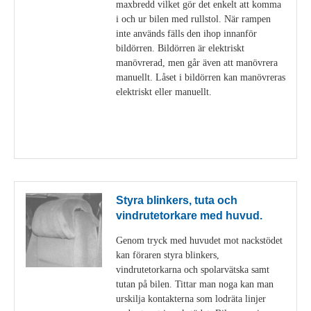
maxbredd vilket gör det enkelt att komma
i och ur bilen med rullstol. När rampen
inte används fälls den ihop innanför
bildörren. Bildörren är elektriskt
manövrerad, men går även att manövrera
manuellt. Låset i bildörren kan manövreras
elektriskt eller manuellt.
Visa detaljer
Styra blinkers, tuta och
vindrutetorkare med huvud.
Genom tryck med huvudet mot nackstödet
kan föraren styra blinkers,
vindrutetorkarna och spolarvätska samt
tutan på bilen. Tittar man noga kan man
urskilja kontakterna som lodräta linjer