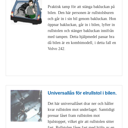
Praktisk tamp för att stänga bakluckan på
bilen. Den här personen är rullstolsburen
och går in i sin bil genom bakluckan. Hon
öppnar bakluckan, går in i bilen, lyfter in
rullstolen och stänger bakluckan innifrån
med tampen. Detta hjälpmedel passar bra
då bilen är en kombimodell, i detta fall en
Volvo 242.
Visa detaljer
Universallås för elrullstol i bilen.
Det här universallåset drar ner och håller
kvar rullstolen mot underlaget. Samtidigt
pressar låset fram rullstolen mot
hjulstoppet, vilket gör att rullstolen sitter
fast. Rullstolen låses fast med hjälp av en