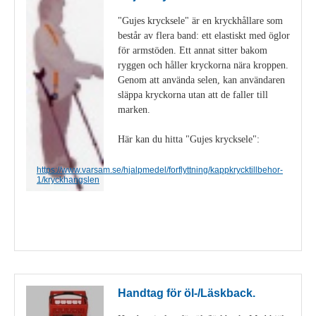
"Gujes krycksele" är en kryckhållare som
består av flera band: ett elastiskt med öglor
för armstöden. Ett annat sitter bakom
ryggen och håller kryckorna nära kroppen.
Genom att använda selen, kan användaren
släppa kryckorna utan att de faller till
marken.
Här kan du hitta "Gujes krycksele":
https://www.varsam.se/hjalpmedel/forflyttning/kappkrycktillbehor-
1/kryckhangslen
Visa detaljer
Handtag för öl-/Läskback.