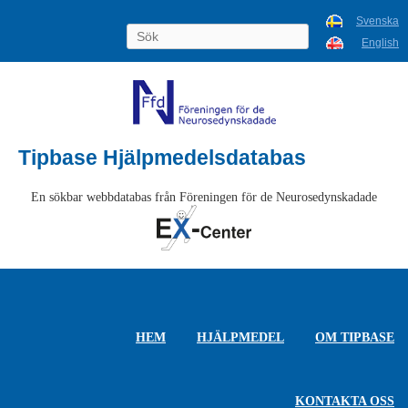
Svenska
English
Tipbase Hjälpmedelsdatabas
En sökbar webbdatabas från Föreningen för de Neurosedynskadade
HEM
HJÄLPMEDEL
OM TIPBASE
KONTAKTA OSS