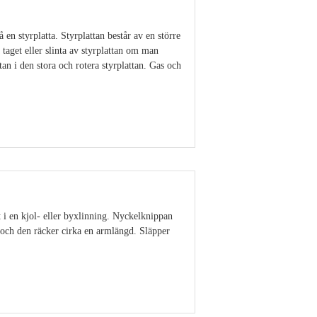
 en styrplatta. Styrplattan består av en större
 taget eller slinta av styrplattan om man
an i den stora och rotera styrplattan. Gas och
Visa detaljer
t i en kjol- eller byxlinning. Nyckelknippan
ut och den räcker cirka en armlängd. Släpper
Visa detaljer