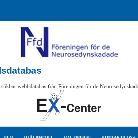
lsdatabas
 sökbar webbdatabas från Föreningen för de Neurosedynskad
HEM
HJÄLPMEDEL
OM TIPBASE
KONTAKTA OSS