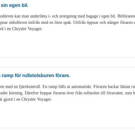
 sin egen bil.
dörren kan man underlätta i- och urstigning med bagage i egen bil. Bilföraren k
pnar sidodörren inifrån med en liten spak. Utifrån öppnar och stänger föraren 
rd i en Chrysler Voyager.
ramp för rullstolsburen förare.
en med en fjärrkontroll. En ramp fälls ut automatiskt. Föraren backar lättast ru
en under körning. Därefter hoppar föraren över från rullstolen till förarsätet, som
är gjord i en Chrysler Voyager.