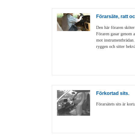
Förarsäte, ratt 
Den här föraren sköter
Föraren gasar genom at
mot instrumentbrädan. P
ryggen och sitter bekv
Förkortad sits.
Förarsätets sits är kor