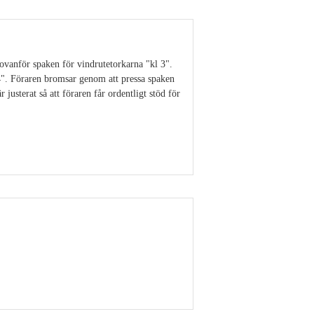
ovanför spaken för vindrutetorkarna "kl 3".
4". Föraren bromsar genom att pressa spaken
 justerat så att föraren får ordentligt stöd för
Visa detaljer
Visa detaljer