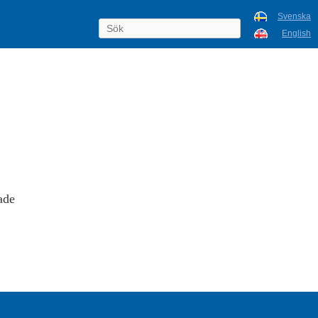
Svenska
English
ade