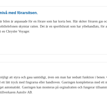
nivå med förarsitsen.
r bilen är anpassade för en förare som har korta ben. Här sköter föraren gas o
ltelefonen skymtar ratten. Det är en sportbilsratt som har ytbehandlats, för att
 i en Chrysler Voyager.
öjligt att styra och gasa samtidigt, även om man har nedsatt funktion i benen.
ett lätt tryck med fingrarna eller handloven. Gasringen kompletteras med ett
et automatiskt. Gasringen kan monteras på orginalratten och fungerar tillsamm
illverkaren Autoliv AB.