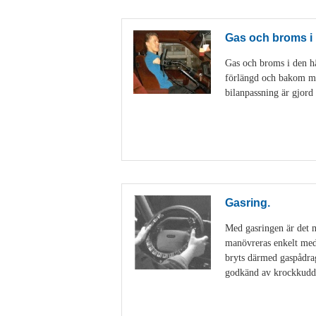
Gas och broms i 
Gas och broms i den hä
förlängd och bakom mobi
bilanpassning är gjord
Gasring.
Med gasringen är det m
manövreras enkelt med 
bryts därmed gaspådrag
godkänd av krockkuddt