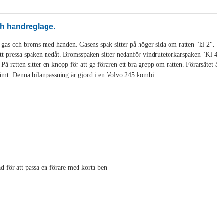
och handreglage.
 gas och broms med handen. Gasens spak sitter på höger sida om ratten "kl 2", 
t pressa spaken nedåt. Bromsspaken sitter nedanför vindrutetorkarspaken "Kl 
å ratten sitter en knopp för att ge föraren ett bra grepp om ratten. Förarsätet är
ämt. Denna bilanpassning är gjord i en Volvo 245 kombi.
tad för att passa en förare med korta ben.