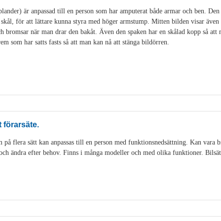
lander) är anpassad till en person som har amputerat både armar och ben. Den 
kål, för att lättare kunna styra med höger armstump. Mitten bilden visar äve
och bromsar när man drar den bakåt. Även den spaken har en skålad kopp så at
em som har satts fasts så att man kan nå att stänga bildörren.
förarsäte.
 på flera sätt kan anpassas till en person med funktionsnedsättning. Kan vara
in och ändra efter behov. Finns i många modeller och med olika funktioner. Bilsä