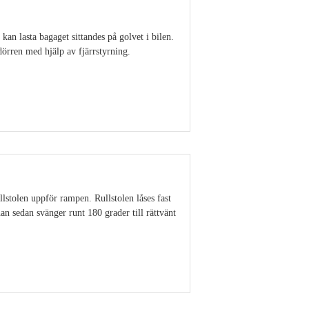
an lasta bagaget sittandes på golvet i bilen.
dörren med hjälp av fjärrstyrning.
Visa detaljer
llstolen uppför rampen. Rullstolen låses fast
 han sedan svänger runt 180 grader till rättvänt
Visa detaljer