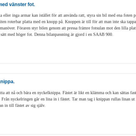
 med vänster fot.
 eller inga armar kan istället för att använda ratt, styra sin bil med ena foten på
liten roterbar platta med en knopp på. Knoppen är till för att man inte ska tappa
anöver. Föraren styr bilen genom att pressa främre fotsulan mot den lilla platt
 sätt med höger fot. Denna bilanpassning är gjord i en SAAB 900.
knippa.
tta att nå och bära en nyckelknippa. Fästet är likt en klämma och kan sättas fas
. Från nyckelringen går en lina in i fästet. Tar man tag i knippan rullas linan 
in till fästet av sig själv.