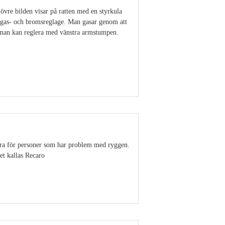
övre bilden visar på ratten med en styrkula
n gas- och bromsreglage. Man gasar genom att
t man kan reglera med vänstra armstumpen.
Visa detaljer
 bra för personer som har problem med ryggen.
tet kallas Recaro
Visa detaljer