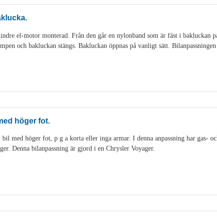
aklucka.
indre el-motor monterad. Från den går en nylonband som är fäst i bakluckan p
mpen och bakluckan stängs. Bakluckan öppnas på vanligt sätt. Bilanpassningen 
 med höger fot.
 bil med höger fot, p g a korta eller inga armar. I denna anpassning har gas- och
 höger. Denna bilanpassning är gjord i en Chrysler Voyager.