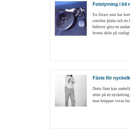
Fotstyrning i bil
En förare som har korta
roterbar platta och en 
behöver göra en undanm
broms sköts på vanligt
Fäste för nyckel
Detta fäste kan underlä
sitter på en nyckelring
man knippan vevas linan 