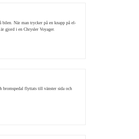
å bilen. När man trycker på en knapp på el-
är gjord i en Chrysler Voyager.
Visa detaljer
 bromspedal flyttats till vänster sida och
Visa detaljer