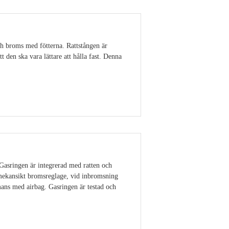
ch broms med fötterna. Rattstången är
 den ska vara lättare att hålla fast. Denna
Visa detaljer
 Gasringen är integrerad med ratten och
 mekansikt bromsreglage, vid inbromsning
ans med airbag. Gasringen är testad och