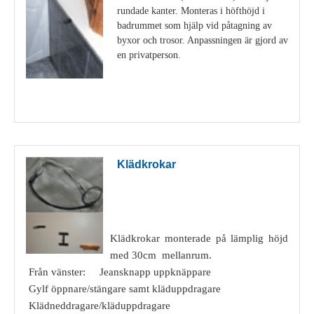
rundade kanter. Monteras i höfthöjd i
badrummet som hjälp vid påtagning av
byxor och trosor. Anpassningen är gjord av
en privatperson.
Visa detaljer
Klädkrokar
Klädkrokar monterade på lämplig höjd
med 30cm mellanrum.
Från vänster: Jeansknapp uppknäppare
Gylf öppnare/stängare samt kläduppdragare
Klädneddragare/kläduppdragare