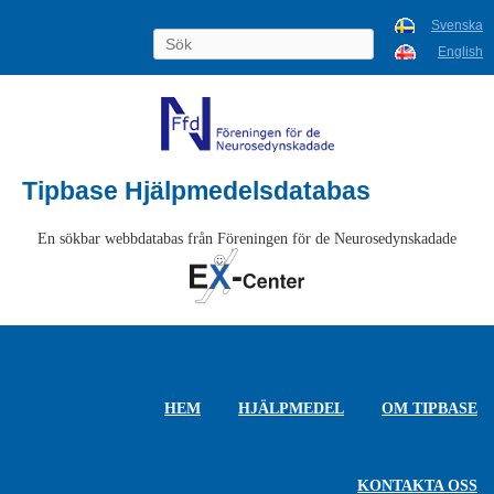
Svenska
English
Tipbase Hjälpmedelsdatabas
En sökbar webbdatabas från Föreningen för de Neurosedynskadade
HEM
HJÄLPMEDEL
OM TIPBASE
KONTAKTA OSS