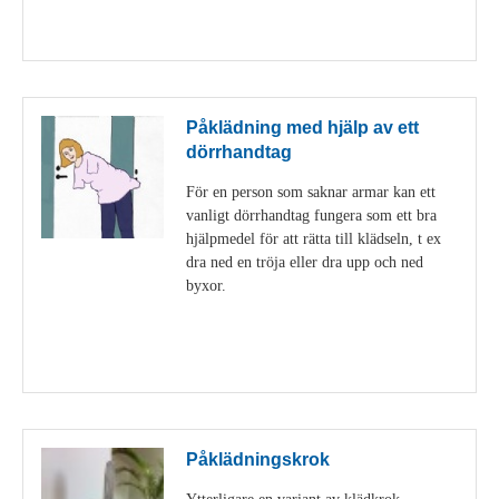
Visa detaljer
Påklädning med hjälp av ett
dörrhandtag
För en person som saknar armar kan ett
vanligt dörrhandtag fungera som ett bra
hjälpmedel för att rätta till klädseln, t ex
dra ned en tröja eller dra upp och ned
byxor.
Visa detaljer
Påklädningskrok
Ytterligare en variant av klädkrok