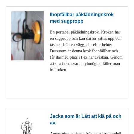
Ihopfällbar påklädningskrok
med sugpropp
En portabel påklädningskrok. Kroken har
en sugpropp och kan därför sättas upp och
tas ned från en vägg, allt efter behov.
Dessutom är denna krok ihopfällbar och
får därmed plats i t ex handväskan. Genom
att dra i den svarta nylonöglan fäller man
in kroken
Visa detaljer
Jacka som är Lätt att klä på och
av.
Anpassning av jacka från en större modell