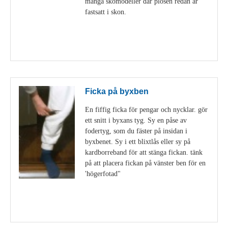
många skomodeller där plösen redan är
fastsatt i skon.
Visa detaljer
Ficka på byxben
En fiffig ficka för pengar och nycklar. gör
ett snitt i byxans tyg. Sy en påse av
fodertyg, som du fäster på insidan i
byxbenet. Sy i ett blixtlås eller sy på
kardborreband för att stänga fickan. tänk
på att placera fickan på vänster ben för en
'högerfotad"
Visa detaljer