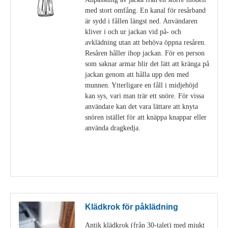
med stort omfång. En kanal för resårband
är sydd i fållen längst ned. Användaren
kliver i och ur jackan vid på- och
avklädning utan att behöva öppna resåren.
Resåren håller ihop jackan. För en person
som saknar armar blir det lätt att kränga på
jackan genom att hålla upp den med
munnen. Ytterligare en fåll i midjehöjd
kan sys, vari man trär ett snöre. För vissa
användare kan det vara lättare att knyta
snören istället för att knäppa knappar eller
använda dragkedja.
Visa detaljer
Klädkrok för påklädning
Antik klädkrok (från 30-talet) med mjukt