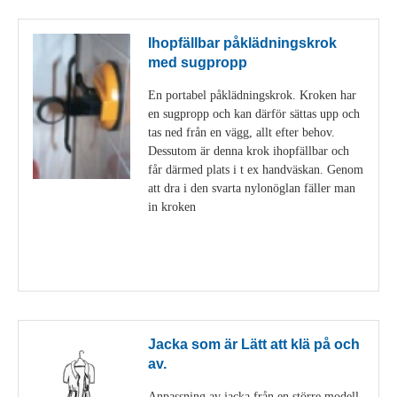
Ihopfällbar påklädningskrok
med sugpropp
En portabel påklädningskrok. Kroken har
en sugpropp och kan därför sättas upp och
tas ned från en vägg, allt efter behov.
Dessutom är denna krok ihopfällbar och
får därmed plats i t ex handväskan. Genom
att dra i den svarta nylonöglan fäller man
in kroken
Visa detaljer
Jacka som är Lätt att klä på och
av.
Anpassning av jacka från en större modell