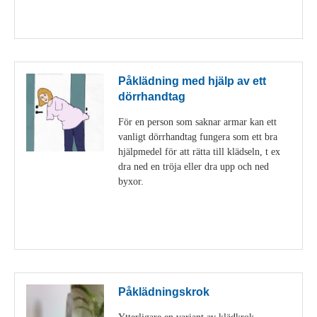
Visa detaljer
Påklädning med hjälp av ett
dörrhandtag
För en person som saknar armar kan ett
vanligt dörrhandtag fungera som ett bra
hjälpmedel för att rätta till klädseln, t ex
dra ned en tröja eller dra upp och ned
byxor.
Visa detaljer
Påklädningskrok
Ytterligare en variant av klädkrok