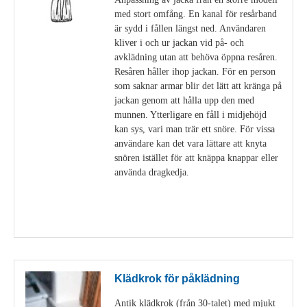
med stort omfång. En kanal för resårband
är sydd i fållen längst ned. Användaren
kliver i och ur jackan vid på- och
avklädning utan att behöva öppna resåren.
Resåren håller ihop jackan. För en person
som saknar armar blir det lätt att kränga på
jackan genom att hålla upp den med
munnen. Ytterligare en fåll i midjehöjd
kan sys, vari man trär ett snöre. För vissa
användare kan det vara lättare att knyta
snören istället för att knäppa knappar eller
använda dragkedja.
Visa detaljer
Klädkrok för påklädning
Antik klädkrok (från 30-talet) med mjukt