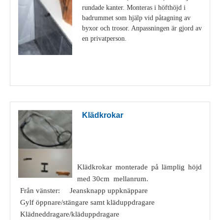
rundade kanter. Monteras i höfthöjd i
badrummet som hjälp vid påtagning av
byxor och trosor. Anpassningen är gjord av
en privatperson.
Visa detaljer
Klädkrokar
Klädkrokar monterade på lämplig höjd
med 30cm mellanrum.
Från vänster: Jeansknapp uppknäppare
Gylf öppnare/stängare samt kläduppdragare
Klädneddragare/kläduppdragare