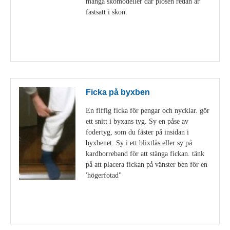
många skomodeller där plösen redan är
fastsatt i skon.
Visa detaljer
Ficka på byxben
En fiffig ficka för pengar och nycklar. gör
ett snitt i byxans tyg. Sy en påse av
fodertyg, som du fäster på insidan i
byxbenet. Sy i ett blixtlås eller sy på
kardborreband för att stänga fickan. tänk
på att placera fickan på vänster ben för en
'högerfotad"
Visa detaljer