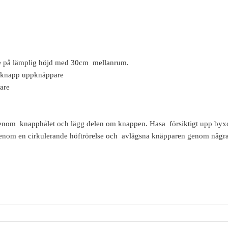
e på lämplig höjd med 30cm mellanrum.
sknapp uppknäppare
are
enom knapphålet och lägg delen om knappen. Hasa försiktigt upp byxor
genom en cirkulerande höftrörelse och avlägsna knäpparen genom någ