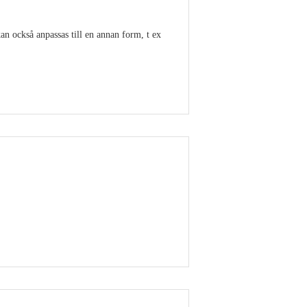
n också anpassas till en annan form, t ex
Visa detaljer
Visa detaljer