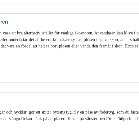
ören
n vara ett bra alternativ istället för vanliga skosnören. Användaren kan kliva i
ler underlättar det att be en skomakare sy fast plösen i själva skon, annars håll
det vara en fördel att helt ta bort plösen eller vända den framåt i skon. Ecco 
gar och nycklar. gör ett snitt i byxans tyg. Sy en påse av fodertyg, som du fäster
 att stänga fickan. tänk på att placera fickan på vänster ben för en 'högerfotad