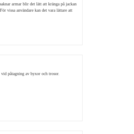
aknar armar blir det lätt att kränga på jackan
För vissa användare kan det vara lättare att
Visa detaljer
 vid påtagning av byxor och trosor.
Visa detaljer