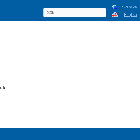
Svenska
English
ade