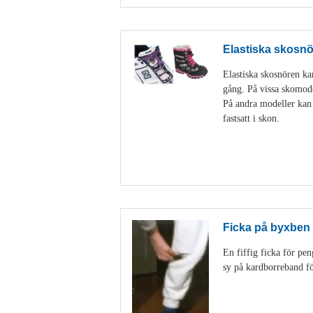
Elastiska skosn
Elastiska skosnören ka
gång. På vissa skomodel
På andra modeller kan 
fastsatt i skon.
Ficka på byxben
En fiffig ficka för pen
sy på kardborreband för