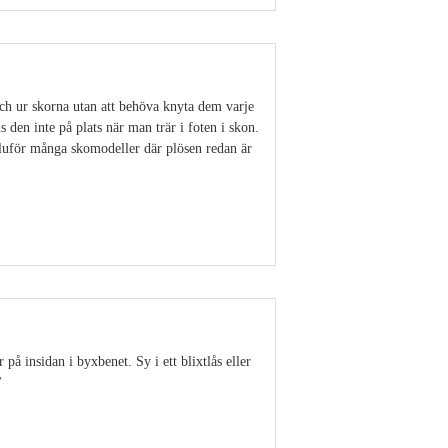
 och ur skorna utan att behöva knyta dem varje
s den inte på plats när man trär i foten i skon.
saluför många skomodeller där plösen redan är
Visa detaljer
 på insidan i byxbenet. Sy i ett blixtlås eller
"