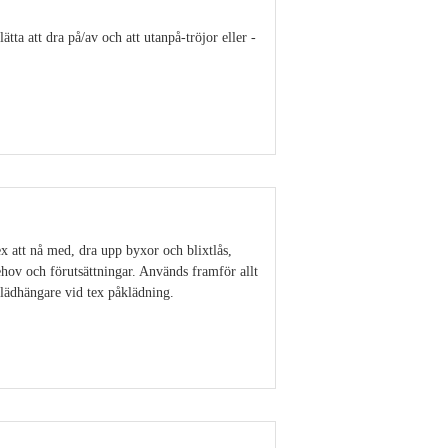
ätta att dra på/av och att utanpå-tröjor eller -
Visa detaljer
x att nå med, dra upp byxor och blixtlås,
ehov och förutsättningar. Används framför allt
klädhängare vid tex påklädning.
Visa detaljer