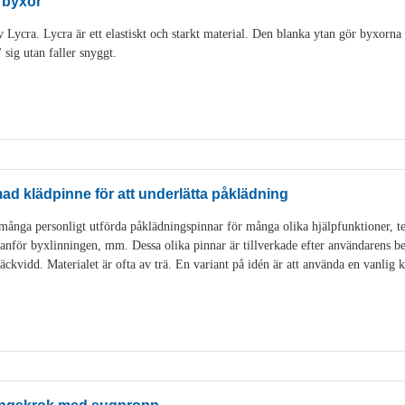
, byxor
v Lycra. Lycra är ett elastiskt och starkt material. Den blanka ytan gör byxorna l
 sig utan faller snyggt.
mad klädpinne för att underlätta påklädning
många personligt utförda påklädningspinnar för många olika hjälpfunktioner, te
nanför byxlinningen, mm. Dessa olika pinnar är tillverkade efter användarens b
äckvidd. Materialet är ofta av trä. En variant på idén är att använda en vanlig 