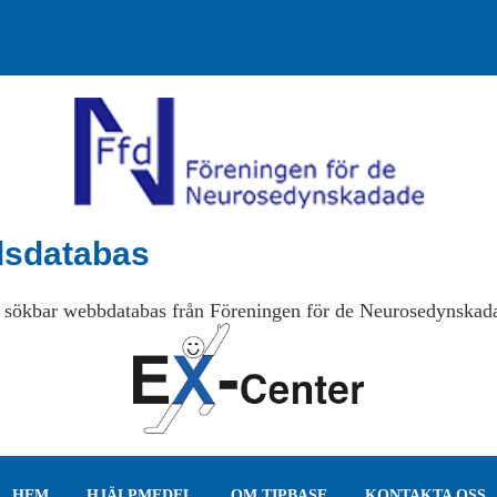
lsdatabas
 sökbar webbdatabas från Föreningen för de Neurosedynskad
HEM
HJÄLPMEDEL
OM TIPBASE
KONTAKTA OSS