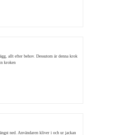
Visa detaljer
ägg, allt efter behov. Dessutom är denna krok
 in kroken
Visa detaljer
längst ned. Användaren kliver i och ur jackan