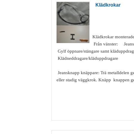
Klädkrokar
Klädkrokar monterad
Från vänster: Jean
Gylf öppnare/stängare samt kläduppdrag
Klädneddragare/kläduppdragare
Jeansknapp knäppare: Trä metalldelen g
eller stadig väggkrok. Knäpp knappen 