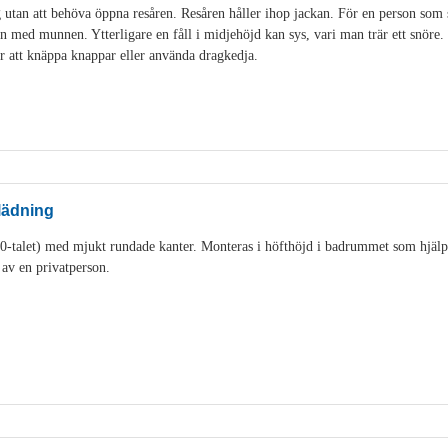
 utan att behöva öppna resåren. Resåren håller ihop jackan. För en person som s
n med munnen. Ytterligare en fåll i midjehöjd kan sys, vari man trär ett snöre. 
ör att knäppa knappar eller använda dragkedja.
lädning
0-talet) med mjukt rundade kanter. Monteras i höfthöjd i badrummet som hjälp
av en privatperson.