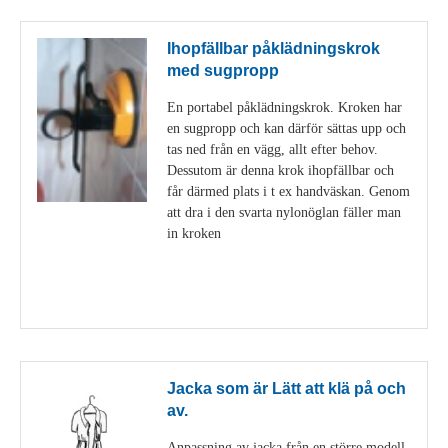
Ihopfällbar påklädningskrok
med sugpropp
En portabel påklädningskrok. Kroken har
en sugpropp och kan därför sättas upp och
tas ned från en vägg, allt efter behov.
Dessutom är denna krok ihopfällbar och
får därmed plats i t ex handväskan. Genom
att dra i den svarta nylonöglan fäller man
in kroken
Visa detaljer
Jacka som är Lätt att klä på och
av.
Anpassning av jacka från en större modell