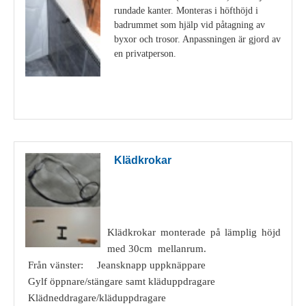
rundade kanter. Monteras i höfthöjd i
badrummet som hjälp vid påtagning av
byxor och trosor. Anpassningen är gjord av
en privatperson.
Visa detaljer
Klädkrokar
Klädkrokar monterade på lämplig höjd
med 30cm mellanrum.
Från vänster: Jeansknapp uppknäppare
Gylf öppnare/stängare samt kläduppdragare
Klädneddragare/kläduppdragare