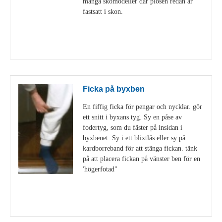
många skomodeller där plösen redan är
fastsatt i skon.
Visa detaljer
Ficka på byxben
En fiffig ficka för pengar och nycklar. gör
ett snitt i byxans tyg. Sy en påse av
fodertyg, som du fäster på insidan i
byxbenet. Sy i ett blixtlås eller sy på
kardborreband för att stänga fickan. tänk
på att placera fickan på vänster ben för en
'högerfotad"
Visa detaljer