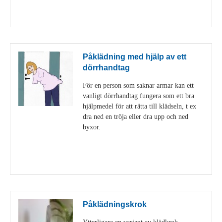
Visa detaljer
Påklädning med hjälp av ett
dörrhandtag
För en person som saknar armar kan ett
vanligt dörrhandtag fungera som ett bra
hjälpmedel för att rätta till klädseln, t ex
dra ned en tröja eller dra upp och ned
byxor.
Visa detaljer
Påklädningskrok
Ytterligare en variant av klädkrok