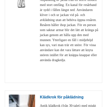
med stort omfång. En kanal för resårband
är sydd i fållen längst ned. Användaren
kliver i och ur jackan vid på- och
avklädning utan att behöva öppna resåren.
Resåren håller ihop jackan. För en person
som saknar armar blir det lätt att kränga på
jackan genom att hålla upp den med
munnen. Ytterligare en fåll i midjehöjd
kan sys, vari man trär ett snöre. För vissa
användare kan det vara lättare att knyta
snören istället för att knäppa knappar eller
använda dragkedja.
Visa detaljer
Klädkrok för påklädning
Antik klädkrok (från 30-talet) med mjukt