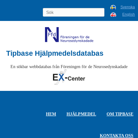
Svenska
English
Tipbase Hjälpmedelsdatabas
En sökbar webbdatabas från Föreningen för de Neurosedynskadade
HEM
HJÄLPMEDEL
OM TIPBASE
KONTAKTA OSS