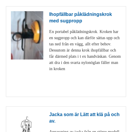
Ihopfällbar påklädningskrok
med sugpropp
En portabel påklädningskrok. Kroken har
en sugpropp och kan därför sättas upp och
tas ned från en vägg, allt efter behov.
Dessutom är denna krok ihopfällbar och
får därmed plats i t ex handväskan. Genom
att dra i den svarta nylonöglan fäller man
in kroken
Visa detaljer
Jacka som är Lätt att klä på och
av.
Anpassning av jacka från en större modell