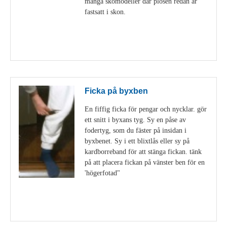
många skomodeller där plösen redan är
fastsatt i skon.
Visa detaljer
Ficka på byxben
En fiffig ficka för pengar och nycklar. gör
ett snitt i byxans tyg. Sy en påse av
fodertyg, som du fäster på insidan i
byxbenet. Sy i ett blixtlås eller sy på
kardborreband för att stänga fickan. tänk
på att placera fickan på vänster ben för en
'högerfotad"
Visa detaljer