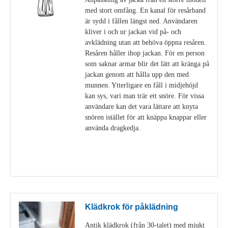
med stort omfång. En kanal för resårband
är sydd i fållen längst ned. Användaren
kliver i och ur jackan vid på- och
avklädning utan att behöva öppna resåren.
Resåren håller ihop jackan. För en person
som saknar armar blir det lätt att kränga på
jackan genom att hålla upp den med
munnen. Ytterligare en fåll i midjehöjd
kan sys, vari man trär ett snöre. För vissa
användare kan det vara lättare att knyta
snören istället för att knäppa knappar eller
använda dragkedja.
Visa detaljer
Klädkrok för påklädning
Antik klädkrok (från 30-talet) med mjukt