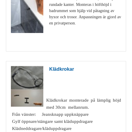
rundade kanter. Monteras i höfthöjd i
badrummet som hjälp vid påtagning av
byxor och trosor. Anpassningen är gjord av
en privatperson.
Visa detaljer
Klädkrokar
Klädkrokar monterade på lämplig höjd
med 30cm mellanrum.
Från vänster: Jeansknapp uppknäppare
Gylf öppnare/stängare samt kläduppdragare
Klädneddragare/kläduppdragare