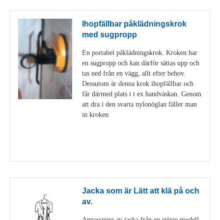
Ihopfällbar påklädningskrok
med sugpropp
En portabel påklädningskrok. Kroken har
en sugpropp och kan därför sättas upp och
tas ned från en vägg, allt efter behov.
Dessutom är denna krok ihopfällbar och
får därmed plats i t ex handväskan. Genom
att dra i den svarta nylonöglan fäller man
in kroken
Visa detaljer
Jacka som är Lätt att klä på och
av.
Anpassning av jacka från en större modell