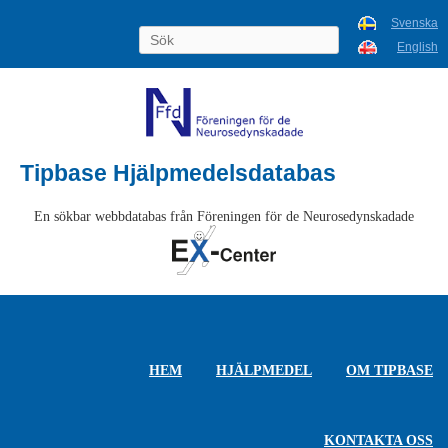
Svenska
English
Tipbase Hjälpmedelsdatabas
En sökbar webbdatabas från Föreningen för de Neurosedynskadade
HEM
HJÄLPMEDEL
OM TIPBASE
KONTAKTA OSS