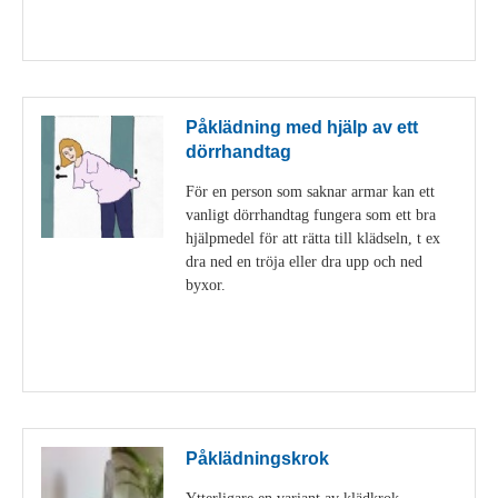
Visa detaljer
Påklädning med hjälp av ett
dörrhandtag
För en person som saknar armar kan ett
vanligt dörrhandtag fungera som ett bra
hjälpmedel för att rätta till klädseln, t ex
dra ned en tröja eller dra upp och ned
byxor.
Visa detaljer
Påklädningskrok
Ytterligare en variant av klädkrok