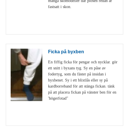
många skomodeller där plösen redan är
fastsatt i skon.
Visa detaljer
Ficka på byxben
En fiffig ficka för pengar och nycklar. gör
ett snitt i byxans tyg. Sy en påse av
fodertyg, som du fäster på insidan i
byxbenet. Sy i ett blixtlås eller sy på
kardborreband för att stänga fickan. tänk
på att placera fickan på vänster ben för en
'högerfotad"
Visa detaljer