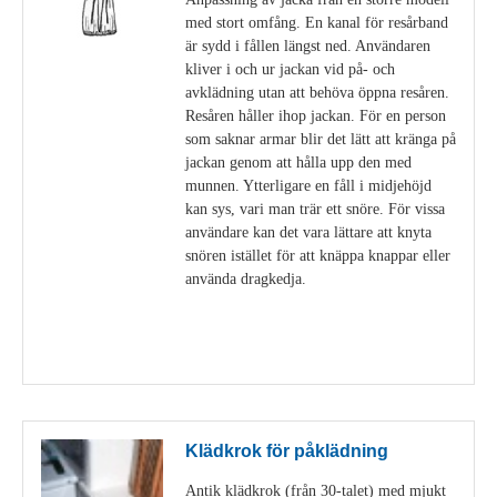
med stort omfång. En kanal för resårband
är sydd i fållen längst ned. Användaren
kliver i och ur jackan vid på- och
avklädning utan att behöva öppna resåren.
Resåren håller ihop jackan. För en person
som saknar armar blir det lätt att kränga på
jackan genom att hålla upp den med
munnen. Ytterligare en fåll i midjehöjd
kan sys, vari man trär ett snöre. För vissa
användare kan det vara lättare att knyta
snören istället för att knäppa knappar eller
använda dragkedja.
Visa detaljer
Klädkrok för påklädning
Antik klädkrok (från 30-talet) med mjukt