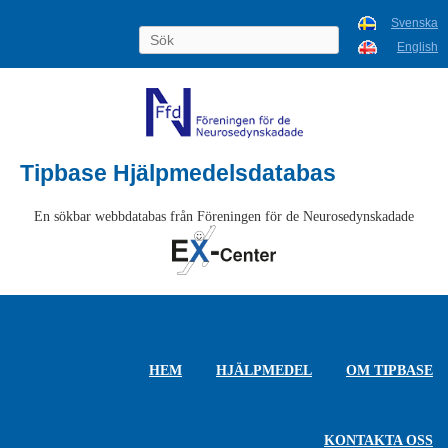
Svenska
English
Tipbase Hjälpmedelsdatabas
En sökbar webbdatabas från Föreningen för de Neurosedynskadade
HEM
HJÄLPMEDEL
OM TIPBASE
KONTAKTA OSS