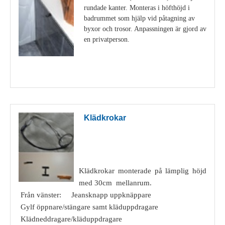
rundade kanter. Monteras i höfthöjd i
badrummet som hjälp vid påtagning av
byxor och trosor. Anpassningen är gjord av
en privatperson.
Visa detaljer
Klädkrokar
Klädkrokar monterade på lämplig höjd
med 30cm mellanrum.
Från vänster: Jeansknapp uppknäppare
Gylf öppnare/stängare samt kläduppdragare
Klädneddragare/kläduppdragare