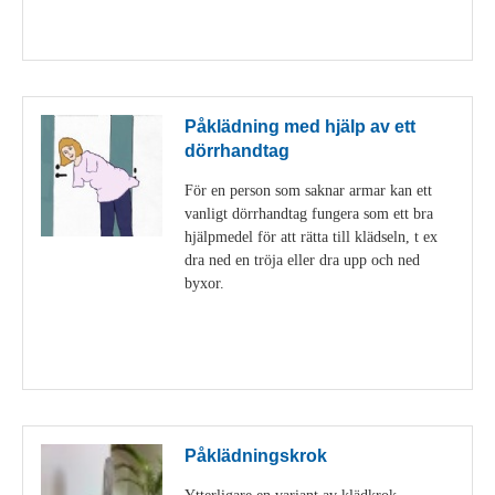
Visa detaljer
Påklädning med hjälp av ett
dörrhandtag
För en person som saknar armar kan ett
vanligt dörrhandtag fungera som ett bra
hjälpmedel för att rätta till klädseln, t ex
dra ned en tröja eller dra upp och ned
byxor.
Visa detaljer
Påklädningskrok
Ytterligare en variant av klädkrok