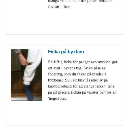
många skomodeller där plösen redan är
fastsatt i skon.
Visa detaljer
Ficka på byxben
En fiffig ficka för pengar och nycklar. gör
ett snitt i byxans tyg. Sy en påse av
fodertyg, som du fäster på insidan i
byxbenet. Sy i ett blixtlås eller sy på
kardborreband för att stänga fickan. tänk
på att placera fickan på vänster ben för en
'högerfotad"
Visa detaljer