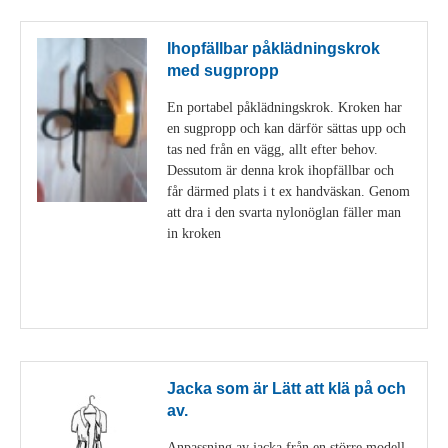
Ihopfällbar påklädningskrok
med sugpropp
En portabel påklädningskrok. Kroken har
en sugpropp och kan därför sättas upp och
tas ned från en vägg, allt efter behov.
Dessutom är denna krok ihopfällbar och
får därmed plats i t ex handväskan. Genom
att dra i den svarta nylonöglan fäller man
in kroken
Visa detaljer
Jacka som är Lätt att klä på och
av.
Anpassning av jacka från en större modell