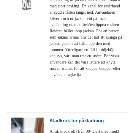
med stort omfång. En kanal för resårband
är sydd i fållen längst ned. Användaren
kliver i och ur jackan vid på- och
avklädning utan att behöva öppna resåren.
Resåren håller ihop jackan. För en person
som saknar armar blir det lätt att kränga på
jackan genom att hålla upp den med
munnen. Ytterligare en fåll i midjehöjd
kan sys, vari man trär ett snöre. För vissa
användare kan det vara lättare att knyta
snören istället för att knäppa knappar eller
använda dragkedja.
Visa detaljer
Klädkrok för påklädning
Antik klädkrok (från 30-talet) med mjukt