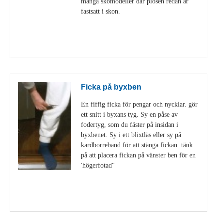
många skomodeller där plösen redan är
fastsatt i skon.
Visa detaljer
Ficka på byxben
En fiffig ficka för pengar och nycklar. gör
ett snitt i byxans tyg. Sy en påse av
fodertyg, som du fäster på insidan i
byxbenet. Sy i ett blixtlås eller sy på
kardborreband för att stänga fickan. tänk
på att placera fickan på vänster ben för en
'högerfotad"
Visa detaljer