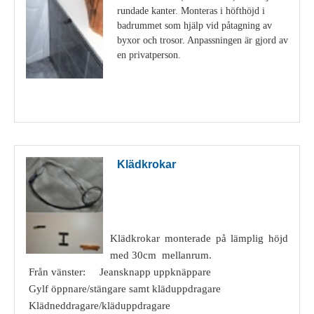
rundade kanter. Monteras i höfthöjd i
badrummet som hjälp vid påtagning av
byxor och trosor. Anpassningen är gjord av
en privatperson.
Visa detaljer
Klädkrokar
Klädkrokar monterade på lämplig höjd
med 30cm mellanrum.
Från vänster: Jeansknapp uppknäppare
Gylf öppnare/stängare samt kläduppdragare
Klädneddragare/kläduppdragare