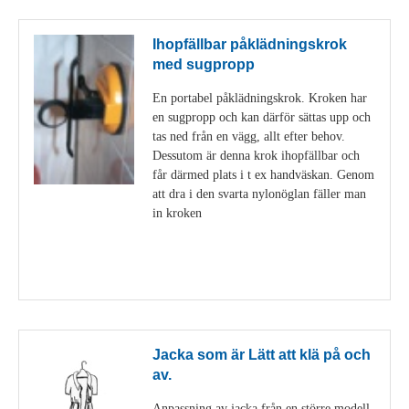
Ihopfällbar påklädningskrok
med sugpropp
En portabel påklädningskrok. Kroken har
en sugpropp och kan därför sättas upp och
tas ned från en vägg, allt efter behov.
Dessutom är denna krok ihopfällbar och
får därmed plats i t ex handväskan. Genom
att dra i den svarta nylonöglan fäller man
in kroken
Visa detaljer
Jacka som är Lätt att klä på och
av.
Anpassning av jacka från en större modell