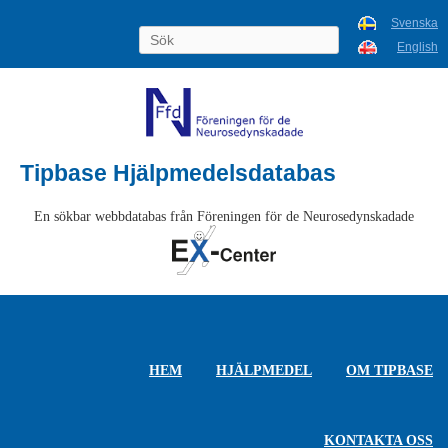
Svenska
English
Tipbase Hjälpmedelsdatabas
En sökbar webbdatabas från Föreningen för de Neurosedynskadade
HEM
HJÄLPMEDEL
OM TIPBASE
KONTAKTA OSS