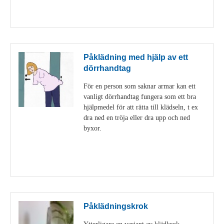
Visa detaljer
Påklädning med hjälp av ett
dörrhandtag
För en person som saknar armar kan ett
vanligt dörrhandtag fungera som ett bra
hjälpmedel för att rätta till klädseln, t ex
dra ned en tröja eller dra upp och ned
byxor.
Visa detaljer
Påklädningskrok
Ytterligare en variant av klädkrok