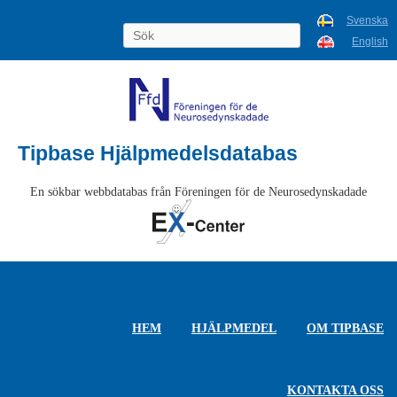
Svenska
English
Tipbase Hjälpmedelsdatabas
En sökbar webbdatabas från Föreningen för de Neurosedynskadade
HEM
HJÄLPMEDEL
OM TIPBASE
KONTAKTA OSS