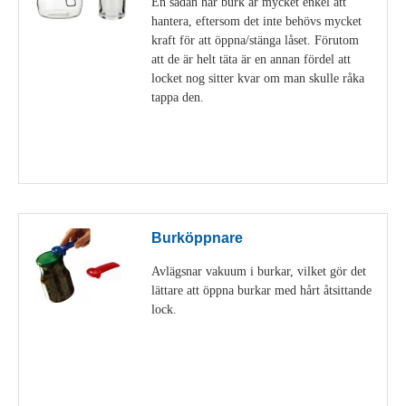
En sådan här burk är mycket enkel att
hantera, eftersom det inte behövs mycket
kraft för att öppna/stänga låset. Förutom
att de är helt täta är en annan fördel att
locket nog sitter kvar om man skulle råka
tappa den.
Visa detaljer
Burköppnare
Avlägsnar vakuum i burkar, vilket gör det
lättare att öppna burkar med hårt åtsittande
lock.