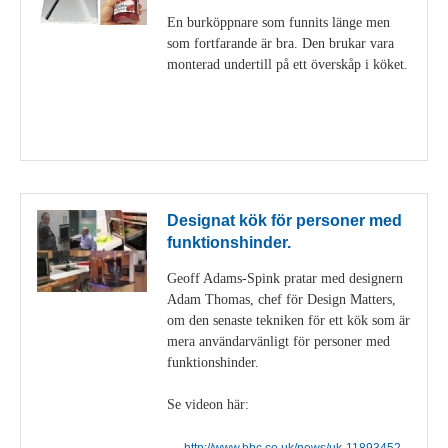
En burköppnare som funnits länge men
som fortfarande är bra. Den brukar vara
monterad undertill på ett överskåp i köket.
Visa detaljer
Designat kök för personer med
funktionshinder.
Geoff Adams-Spink pratar med designern
Adam Thomas, chef för Design Matters,
om den senaste tekniken för ett kök som är
mera användarvänligt för personer med
funktionshinder.
Se videon här:
http://www.bbc.co.uk/news/uk-11893452