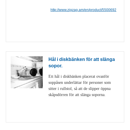
http://www.zigzag.am/en/product/5500692
Visa detaljer
Hål i diskbänken för att slänga
sopor.
Ett hål i diskbänken placerat ovanför
soppåsen underlättar för personer som
sitter i rullstol, så att de slipper öppna
skåpsdörren för att slänga soporna.
Visa detaljer