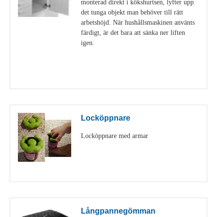
monterad direkt i kökshurtsen, lyfter upp
det tunga objekt man behöver till rätt
arbetshöjd. När hushållsmaskinen använts
färdigt, är det bara att sänka ner liften
igen.
Visa detaljer
Locköppnare
Locköppnare med armar
Visa detaljer
Långpannegömman