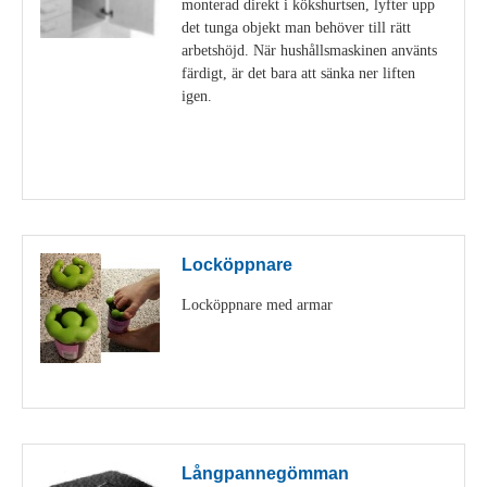
monterad direkt i kökshurtsen, lyfter upp
det tunga objekt man behöver till rätt
arbetshöjd. När hushållsmaskinen använts
färdigt, är det bara att sänka ner liften
igen.
Visa detaljer
Locköppnare
Locköppnare med armar
Visa detaljer
Långpannegömman