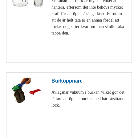
En sådan här burk är mycket enkel att
hantera, eftersom det inte behövs mycket
kraft för att öppna/stänga låset. Förutom
att de är helt täta är en annan fördel att
locket nog sitter kvar om man skulle råka
tappa den.
Visa detaljer
Burköppnare
Avlägsnar vakuum i burkar, vilket gör det
lättare att öppna burkar med hårt åtsittande
lock.