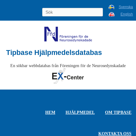
Svenska
English
Tipbase Hjälpmedelsdatabas
En sökbar webbdatabas från Föreningen för de Neurosedynskadade
HEM
HJÄLPMEDEL
OM TIPBASE
KONTAKTA OSS