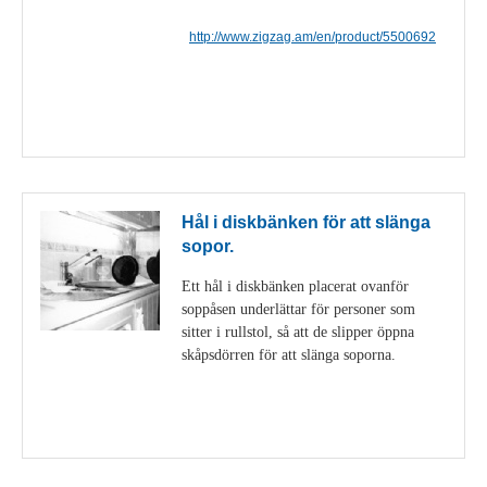
http://www.zigzag.am/en/product/5500692
Visa detaljer
Hål i diskbänken för att slänga
sopor.
Ett hål i diskbänken placerat ovanför
soppåsen underlättar för personer som
sitter i rullstol, så att de slipper öppna
skåpsdörren för att slänga soporna.
Visa detaljer