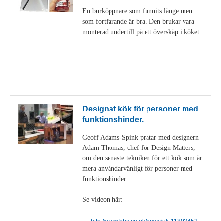
En burköppnare som funnits länge men
som fortfarande är bra. Den brukar vara
monterad undertill på ett överskåp i köket.
Visa detaljer
Designat kök för personer med
funktionshinder.
Geoff Adams-Spink pratar med designern
Adam Thomas, chef för Design Matters,
om den senaste tekniken för ett kök som är
mera användarvänligt för personer med
funktionshinder.
Se videon här:
http://www.bbc.co.uk/news/uk-11893452