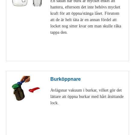
En sådan här burk är mycket enkel att
hantera, eftersom det inte behövs mycket
kraft för att öppna/stänga låset. Förutom
att de är helt täta är en annan fördel att
locket nog sitter kvar om man skulle råka
tappa den.
Visa detaljer
Burköppnare
Avlägsnar vakuum i burkar, vilket gör det
lättare att öppna burkar med hårt åtsittande
lock.