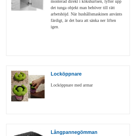
monterad direkt i kökshurtsen, lyfter upp
det tunga objekt man behöver till rätt
arbetshöjd. När hushållsmaskinen använts
färdigt, är det bara att sänka ner liften
igen.
Visa detaljer
Locköppnare
Locköppnare med armar
Visa detaljer
Långpannegömman