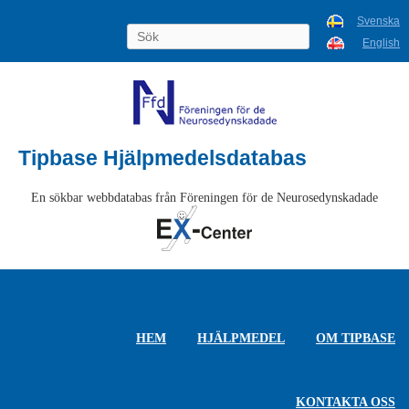
Svenska
English
Tipbase Hjälpmedelsdatabas
En sökbar webbdatabas från Föreningen för de Neurosedynskadade
HEM
HJÄLPMEDEL
OM TIPBASE
KONTAKTA OSS