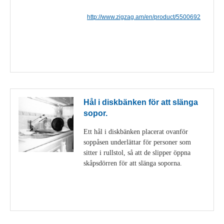
http://www.zigzag.am/en/product/5500692
Visa detaljer
Hål i diskbänken för att slänga
sopor.
Ett hål i diskbänken placerat ovanför
soppåsen underlättar för personer som
sitter i rullstol, så att de slipper öppna
skåpsdörren för att slänga soporna.
Visa detaljer