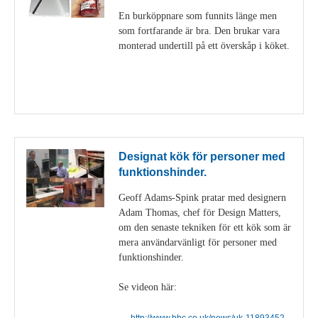
En burköppnare som funnits länge men
som fortfarande är bra. Den brukar vara
monterad undertill på ett överskåp i köket.
Visa detaljer
Designat kök för personer med
funktionshinder.
Geoff Adams-Spink pratar med designern
Adam Thomas, chef för Design Matters,
om den senaste tekniken för ett kök som är
mera användarvänligt för personer med
funktionshinder.
Se videon här:
http://www.bbc.co.uk/news/uk-11893452