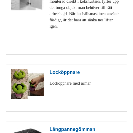
monterad direkt i kökshurtsen, lyfter upp
det tunga objekt man behöver till rätt
arbetshöjd. När hushållsmaskinen använts
färdigt, är det bara att sänka ner liften
igen.
Visa detaljer
Locköppnare
Locköppnare med armar
Visa detaljer
Långpannegömman