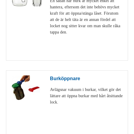
En sådan här burk är mycket enkel att
hantera, eftersom det inte behövs mycket
kraft för att öppna/stänga låset. Förutom
att de är helt täta är en annan fördel att
locket nog sitter kvar om man skulle råka
tappa den.
Visa detaljer
Burköppnare
Avlägsnar vakuum i burkar, vilket gör det
lättare att öppna burkar med hårt åtsittande
lock.