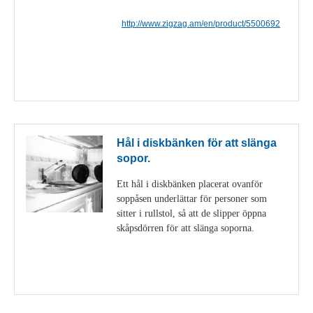
http://www.zigzag.am/en/product/5500692
Visa detaljer
Hål i diskbänken för att slänga
sopor.
Ett hål i diskbänken placerat ovanför
soppåsen underlättar för personer som
sitter i rullstol, så att de slipper öppna
skåpsdörren för att slänga soporna.
Visa detaljer