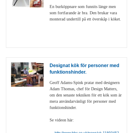
En burköppnare som funnits länge men
som fortfarande är bra. Den brukar vara
monterad undertill på ett överskåp i köket.
Visa detaljer
Designat kök för personer med
funktionshinder.
Geoff Adams-Spink pratar med designern
Adam Thomas, chef för Design Matters,
om den senaste tekniken för ett kök som är
mera användarvänligt för personer med
funktionshinder.
Se videon här:
http://www.bbc.co.uk/news/uk-11893452