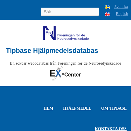
Svenska
English
Tipbase Hjälpmedelsdatabas
En sökbar webbdatabas från Föreningen för de Neurosedynskadade
HEM
HJÄLPMEDEL
OM TIPBASE
KONTAKTA OSS