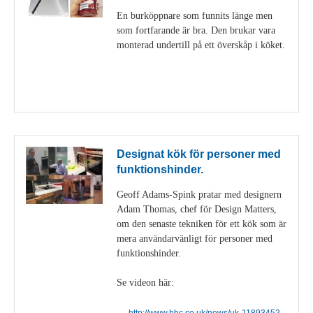
En burköppnare som funnits länge men
som fortfarande är bra. Den brukar vara
monterad undertill på ett överskåp i köket.
Visa detaljer
Designat kök för personer med
funktionshinder.
Geoff Adams-Spink pratar med designern
Adam Thomas, chef för Design Matters,
om den senaste tekniken för ett kök som är
mera användarvänligt för personer med
funktionshinder.
Se videon här:
http://www.bbc.co.uk/news/uk-11893452