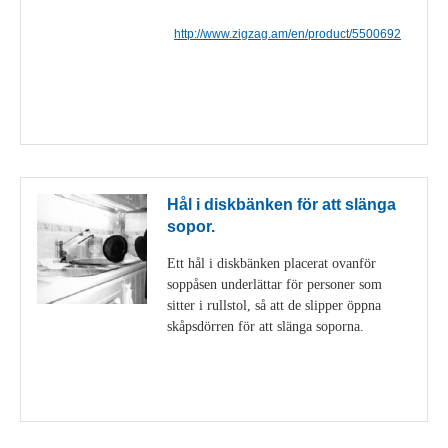
http://www.zigzag.am/en/product/5500692
Visa detaljer
Hål i diskbänken för att slänga
sopor.
Ett hål i diskbänken placerat ovanför
soppåsen underlättar för personer som
sitter i rullstol, så att de slipper öppna
skåpsdörren för att slänga soporna.
Visa detaljer