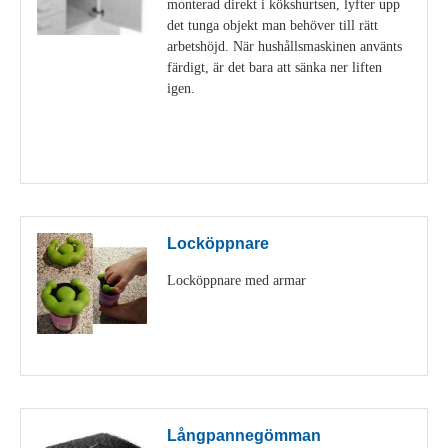
monterad direkt i kökshurtsen, lyfter upp
det tunga objekt man behöver till rätt
arbetshöjd. När hushållsmaskinen använts
färdigt, är det bara att sänka ner liften
igen.
Visa detaljer
Locköppnare
Locköppnare med armar
Visa detaljer
Långpannegömman