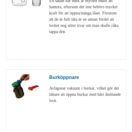
En sådan här burk är mycket enkel att
hantera, eftersom det inte behövs mycket
kraft för att öppna/stänga låset. Förutom
att de är helt täta är en annan fördel att
locket nog sitter kvar om man skulle råka
tappa den.
Visa detaljer
Burköppnare
Avlägsnar vakuum i burkar, vilket gör det
lättare att öppna burkar med hårt åtsittande
lock.