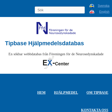
Svenska
English
Tipbase Hjälpmedelsdatabas
En sökbar webbdatabas från Föreningen för de Neurosedynskadade
HEM
HJÄLPMEDEL
OM TIPBASE
KONTAKTA OSS