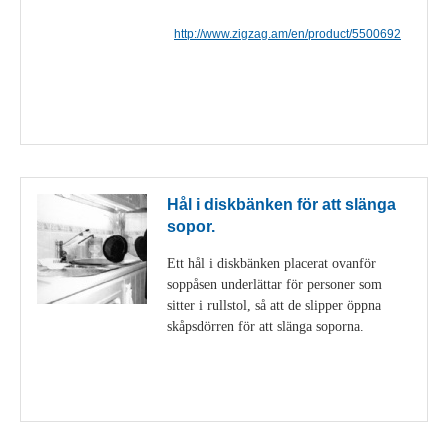
http://www.zigzag.am/en/product/5500692
Visa detaljer
Hål i diskbänken för att slänga
sopor.
Ett hål i diskbänken placerat ovanför
soppåsen underlättar för personer som
sitter i rullstol, så att de slipper öppna
skåpsdörren för att slänga soporna.
Visa detaljer