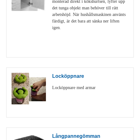
monterad direkt i kökshurtsen, lyfter upp
det tunga objekt man behöver till rätt
arbetshöjd. När hushållsmaskinen använts
färdigt, är det bara att sänka ner liften
igen.
Visa detaljer
Locköppnare
Locköppnare med armar
Visa detaljer
Långpannegömman