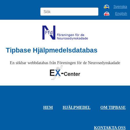
Svenska
English
Tipbase Hjälpmedelsdatabas
En sökbar webbdatabas från Föreningen för de Neurosedynskadade
HEM
HJÄLPMEDEL
OM TIPBASE
KONTAKTA OSS