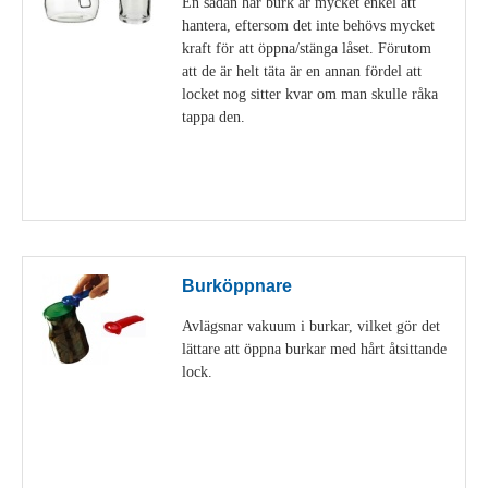
En sådan här burk är mycket enkel att
hantera, eftersom det inte behövs mycket
kraft för att öppna/stänga låset. Förutom
att de är helt täta är en annan fördel att
locket nog sitter kvar om man skulle råka
tappa den.
Visa detaljer
Burköppnare
Avlägsnar vakuum i burkar, vilket gör det
lättare att öppna burkar med hårt åtsittande
lock.