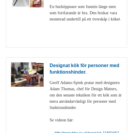
En burköppnare som funnits länge men
som fortfarande är bra. Den brukar vara
monterad undertill på ett överskåp i köket.
Visa detaljer
Designat kök för personer med
funktionshinder.
Geoff Adams-Spink pratar med designern
Adam Thomas, chef för Design Matters,
om den senaste tekniken för ett kök som är
mera användarvänligt för personer med
funktionshinder.
Se videon här:
http://www.bbc.co.uk/news/uk-11893452