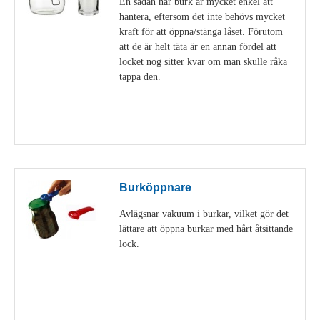
En sådan här burk är mycket enkel att
hantera, eftersom det inte behövs mycket
kraft för att öppna/stänga låset. Förutom
att de är helt täta är en annan fördel att
locket nog sitter kvar om man skulle råka
tappa den.
Visa detaljer
Burköppnare
Avlägsnar vakuum i burkar, vilket gör det
lättare att öppna burkar med hårt åtsittande
lock.