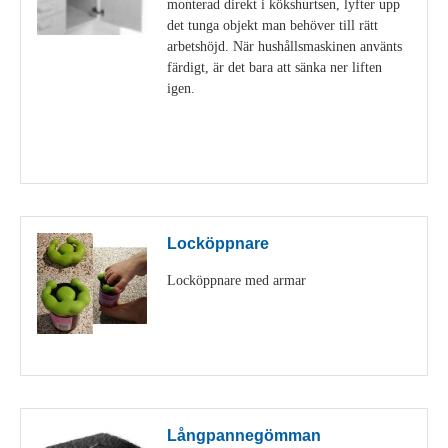
monterad direkt i kökshurtsen, lyfter upp
det tunga objekt man behöver till rätt
arbetshöjd. När hushållsmaskinen använts
färdigt, är det bara att sänka ner liften
igen.
Visa detaljer
Locköppnare
Locköppnare med armar
Visa detaljer
Långpannegömman