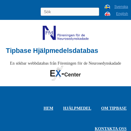
Svenska
English
Tipbase Hjälpmedelsdatabas
En sökbar webbdatabas från Föreningen för de Neurosedynskadade
HEM
HJÄLPMEDEL
OM TIPBASE
KONTAKTA OSS