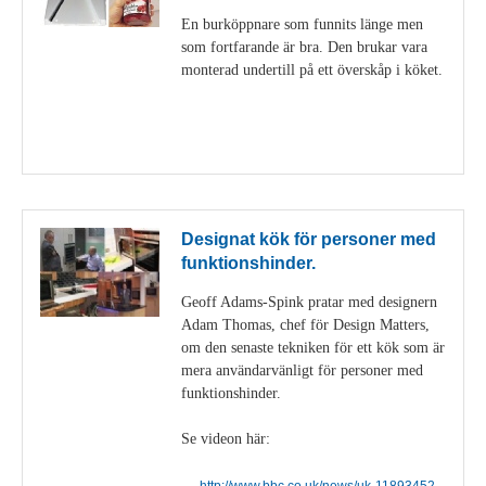
En burköppnare som funnits länge men
som fortfarande är bra. Den brukar vara
monterad undertill på ett överskåp i köket.
Visa detaljer
Designat kök för personer med
funktionshinder.
Geoff Adams-Spink pratar med designern
Adam Thomas, chef för Design Matters,
om den senaste tekniken för ett kök som är
mera användarvänligt för personer med
funktionshinder.
Se videon här:
http://www.bbc.co.uk/news/uk-11893452