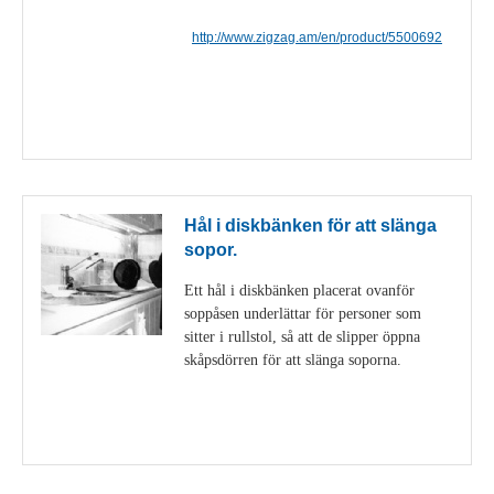
http://www.zigzag.am/en/product/5500692
Visa detaljer
Hål i diskbänken för att slänga
sopor.
Ett hål i diskbänken placerat ovanför
soppåsen underlättar för personer som
sitter i rullstol, så att de slipper öppna
skåpsdörren för att slänga soporna.
Visa detaljer