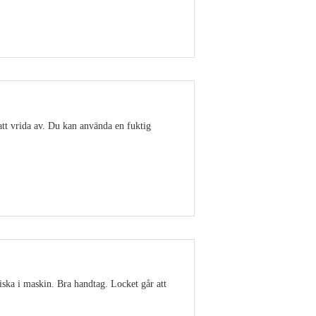
Visa detaljer
att vrida av. Du kan använda en fuktig
Visa detaljer
ska i maskin. Bra handtag. Locket går att