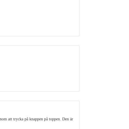
Visa detaljer
Visa detaljer
enom att trycka på knappen på toppen. Den är