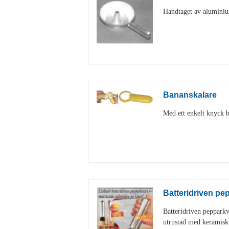
Handtaget av aluminiu
Bananskalare
Med ett enkelt knyck b
Batteridriven pe
Batteridriven peppark
utrustad med keramisk