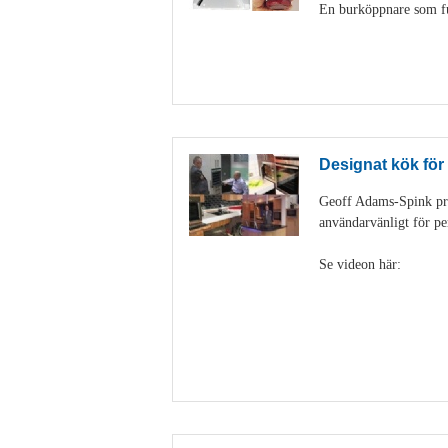
En burköppnare som fun
Designat kök för
Geoff Adams-Spink pra
användarvänligt för pe
Se videon här: