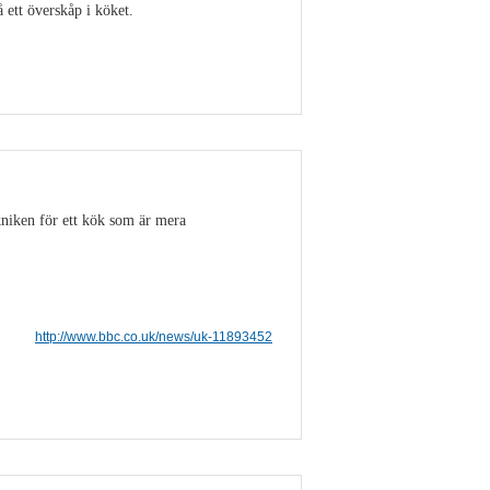
ett överskåp i köket.
Visa detaljer
niken för ett kök som är mera
http://www.bbc.co.uk/news/uk-11893452
Visa detaljer