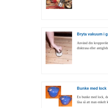
Bryta vakuum i g
Använd din kroppsvikt 
disktrasa eller antigl
Bunke med lock
En bunke med lock, den
låsa så att man enkelt k