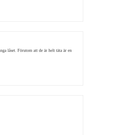
Visa detaljer
ga låset. Förutom att de är helt täta är en
Visa detaljer