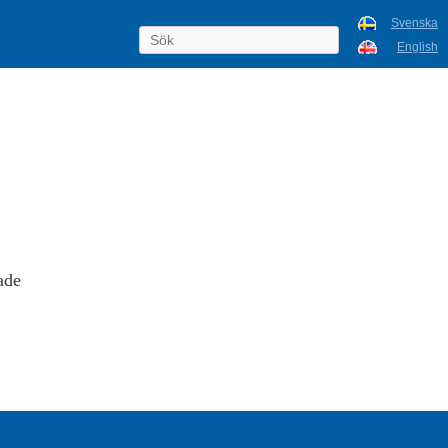
Svenska
English
ade