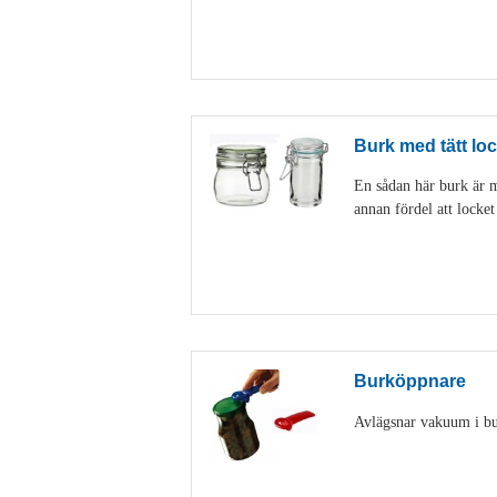
Burk med tätt loc
En sådan här burk är my
annan fördel att locke
Burköppnare
Avlägsnar vakuum i burk