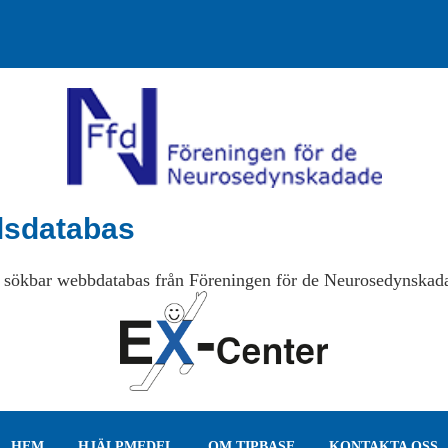
lsdatabas
 sökbar webbdatabas från Föreningen för de Neurosedynskad
HEM
HJÄLPMEDEL
OM TIPBASE
KONTAKTA OSS