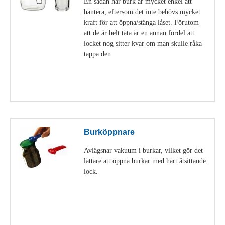
En sådan här burk är mycket enkel att
hantera, eftersom det inte behövs mycket
kraft för att öppna/stänga låset. Förutom
att de är helt täta är en annan fördel att
locket nog sitter kvar om man skulle råka
tappa den.
Visa detaljer
Burköppnare
Avlägsnar vakuum i burkar, vilket gör det
lättare att öppna burkar med hårt åtsittande
lock.