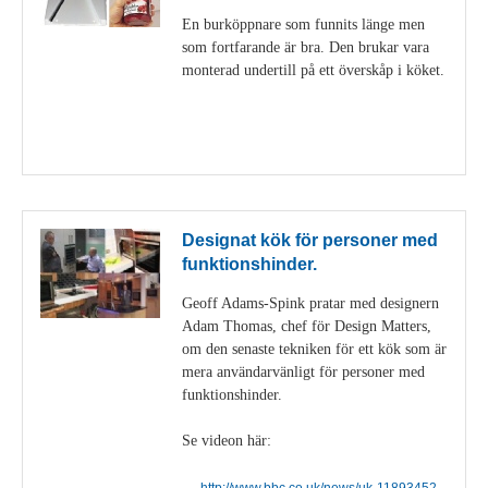
En burköppnare som funnits länge men
som fortfarande är bra. Den brukar vara
monterad undertill på ett överskåp i köket.
Visa detaljer
Designat kök för personer med
funktionshinder.
Geoff Adams-Spink pratar med designern
Adam Thomas, chef för Design Matters,
om den senaste tekniken för ett kök som är
mera användarvänligt för personer med
funktionshinder.
Se videon här:
http://www.bbc.co.uk/news/uk-11893452