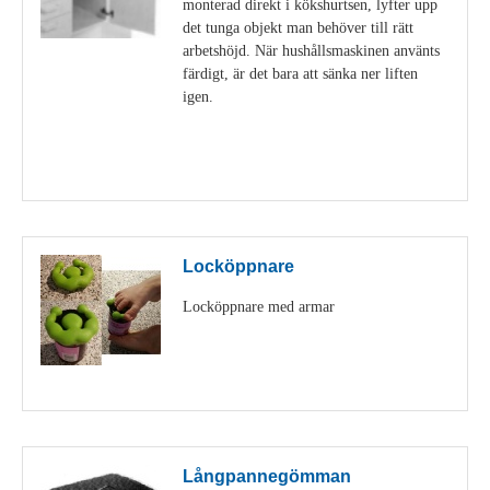
monterad direkt i kökshurtsen, lyfter upp
det tunga objekt man behöver till rätt
arbetshöjd. När hushållsmaskinen använts
färdigt, är det bara att sänka ner liften
igen.
Visa detaljer
Locköppnare
Locköppnare med armar
Visa detaljer
Långpannegömman