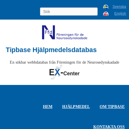
Svenska
English
Tipbase Hjälpmedelsdatabas
En sökbar webbdatabas från Föreningen för de Neurosedynskadade
HEM
HJÄLPMEDEL
OM TIPBASE
KONTAKTA OSS