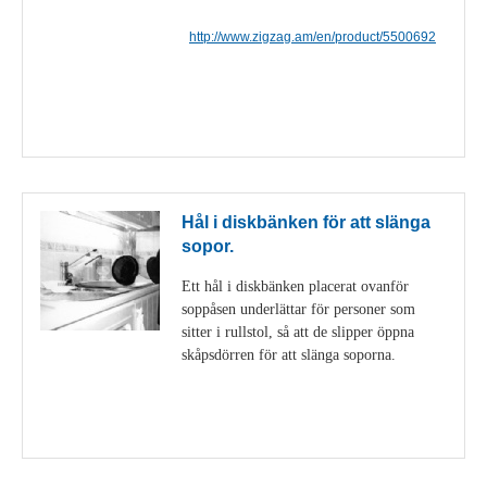
http://www.zigzag.am/en/product/5500692
Visa detaljer
Hål i diskbänken för att slänga
sopor.
Ett hål i diskbänken placerat ovanför
soppåsen underlättar för personer som
sitter i rullstol, så att de slipper öppna
skåpsdörren för att slänga soporna.
Visa detaljer