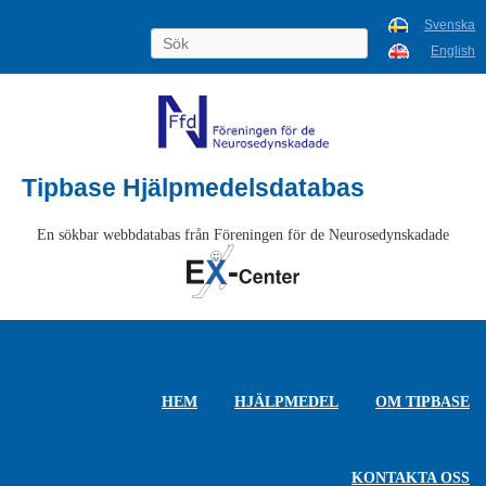
Svenska
English
Tipbase Hjälpmedelsdatabas
En sökbar webbdatabas från Föreningen för de Neurosedynskadade
HEM
HJÄLPMEDEL
OM TIPBASE
KONTAKTA OSS