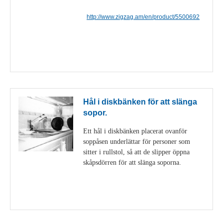
http://www.zigzag.am/en/product/5500692
Visa detaljer
Hål i diskbänken för att slänga
sopor.
Ett hål i diskbänken placerat ovanför
soppåsen underlättar för personer som
sitter i rullstol, så att de slipper öppna
skåpsdörren för att slänga soporna.
Visa detaljer