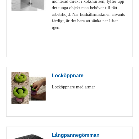
monterad direkt i kökshurtsen, lyfter upp
det tunga objekt man behöver till rätt
arbetshöjd. När hushållsmaskinen använts
färdigt, är det bara att sänka ner liften
igen.
Visa detaljer
Locköppnare
Locköppnare med armar
Visa detaljer
Långpannegömman