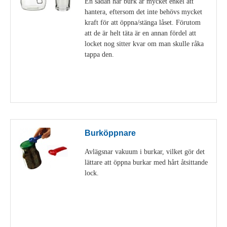
En sådan här burk är mycket enkel att
hantera, eftersom det inte behövs mycket
kraft för att öppna/stänga låset. Förutom
att de är helt täta är en annan fördel att
locket nog sitter kvar om man skulle råka
tappa den.
Visa detaljer
Burköppnare
Avlägsnar vakuum i burkar, vilket gör det
lättare att öppna burkar med hårt åtsittande
lock.