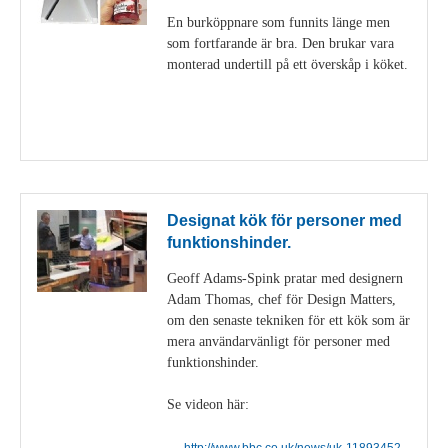
En burköppnare som funnits länge men
som fortfarande är bra. Den brukar vara
monterad undertill på ett överskåp i köket.
Visa detaljer
Designat kök för personer med
funktionshinder.
Geoff Adams-Spink pratar med designern
Adam Thomas, chef för Design Matters,
om den senaste tekniken för ett kök som är
mera användarvänligt för personer med
funktionshinder.
Se videon här:
http://www.bbc.co.uk/news/uk-11893452