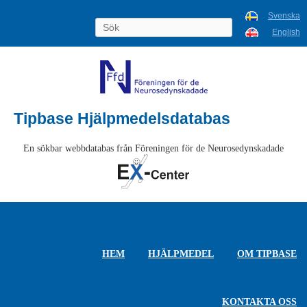
Svenska
English
Tipbase Hjälpmedelsdatabas
En sökbar webbdatabas från Föreningen för de Neurosedynskadade
HEM
HJÄLPMEDEL
OM TIPBASE
KONTAKTA OSS