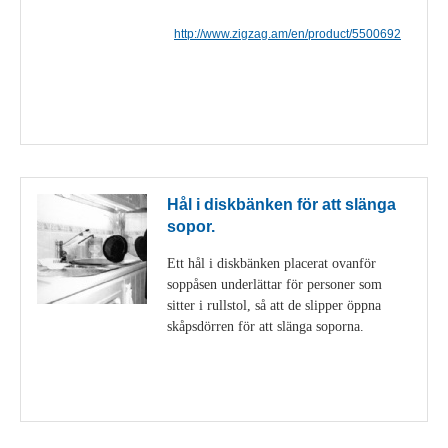
http://www.zigzag.am/en/product/5500692
Visa detaljer
Hål i diskbänken för att slänga
sopor.
Ett hål i diskbänken placerat ovanför
soppåsen underlättar för personer som
sitter i rullstol, så att de slipper öppna
skåpsdörren för att slänga soporna.
Visa detaljer