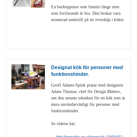
En burköppnare som funnits länge men
som fortfarande är bra. Den brukar vara
monterad undertill på ett överskåp i köket.
Visa detaljer
Designat kök för personer med
funktionshinder.
Geoff Adams-Spink pratar med designern
Adam Thomas, chef för Design Matters,
om den senaste tekniken för ett kök som är
mera användarvänligt för personer med
funktionshinder.
Se videon här:
http://www.bbc.co.uk/news/uk-11893452