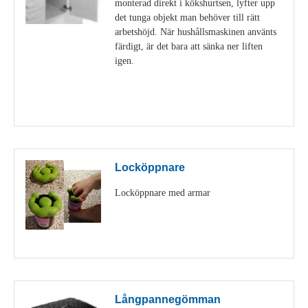
monterad direkt i kökshurtsen, lyfter upp
det tunga objekt man behöver till rätt
arbetshöjd. När hushållsmaskinen använts
färdigt, är det bara att sänka ner liften
igen.
Visa detaljer
Locköppnare
Locköppnare med armar
Visa detaljer
Långpannegömman