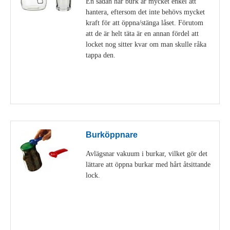
En sådan här burk är mycket enkel att
hantera, eftersom det inte behövs mycket
kraft för att öppna/stänga låset. Förutom
att de är helt täta är en annan fördel att
locket nog sitter kvar om man skulle råka
tappa den.
Visa detaljer
Burköppnare
Avlägsnar vakuum i burkar, vilket gör det
lättare att öppna burkar med hårt åtsittande
lock.