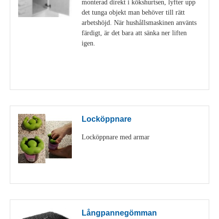
monterad direkt i kökshurtsen, lyfter upp
det tunga objekt man behöver till rätt
arbetshöjd. När hushållsmaskinen använts
färdigt, är det bara att sänka ner liften
igen.
Visa detaljer
Locköppnare
Locköppnare med armar
Visa detaljer
Långpannegömman