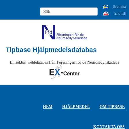
Svenska
English
Tipbase Hjälpmedelsdatabas
En sökbar webbdatabas från Föreningen för de Neurosedynskadade
HEM
HJÄLPMEDEL
OM TIPBASE
KONTAKTA OSS