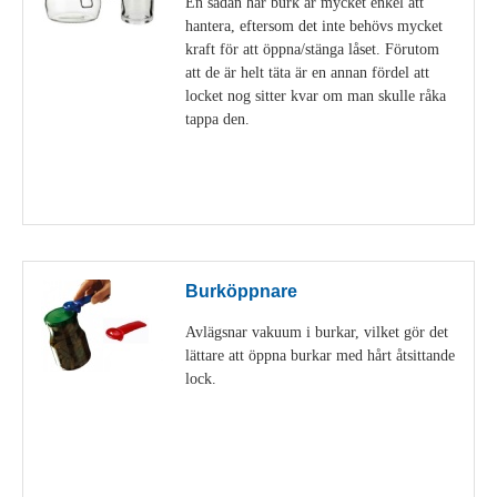
En sådan här burk är mycket enkel att
hantera, eftersom det inte behövs mycket
kraft för att öppna/stänga låset. Förutom
att de är helt täta är en annan fördel att
locket nog sitter kvar om man skulle råka
tappa den.
Visa detaljer
Burköppnare
Avlägsnar vakuum i burkar, vilket gör det
lättare att öppna burkar med hårt åtsittande
lock.