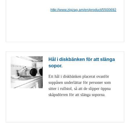
http://www.zigzag.am/en/product/5500692
Visa detaljer
Hål i diskbänken för att slänga
sopor.
Ett hål i diskbänken placerat ovanför
soppåsen underlättar för personer som
sitter i rullstol, så att de slipper öppna
skåpsdörren för att slänga soporna.
Visa detaljer