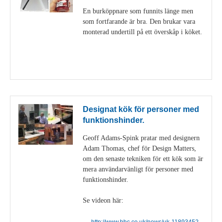
En burköppnare som funnits länge men
som fortfarande är bra. Den brukar vara
monterad undertill på ett överskåp i köket.
Visa detaljer
Designat kök för personer med
funktionshinder.
Geoff Adams-Spink pratar med designern
Adam Thomas, chef för Design Matters,
om den senaste tekniken för ett kök som är
mera användarvänligt för personer med
funktionshinder.
Se videon här:
http://www.bbc.co.uk/news/uk-11893452