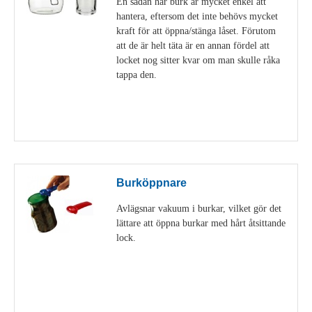
En sådan här burk är mycket enkel att
hantera, eftersom det inte behövs mycket
kraft för att öppna/stänga låset. Förutom
att de är helt täta är en annan fördel att
locket nog sitter kvar om man skulle råka
tappa den.
Visa detaljer
Burköppnare
Avlägsnar vakuum i burkar, vilket gör det
lättare att öppna burkar med hårt åtsittande
lock.