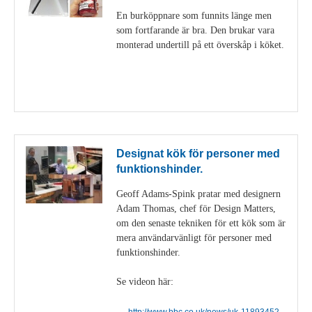
En burköppnare som funnits länge men
som fortfarande är bra. Den brukar vara
monterad undertill på ett överskåp i köket.
Visa detaljer
Designat kök för personer med
funktionshinder.
Geoff Adams-Spink pratar med designern
Adam Thomas, chef för Design Matters,
om den senaste tekniken för ett kök som är
mera användarvänligt för personer med
funktionshinder.
Se videon här:
http://www.bbc.co.uk/news/uk-11893452