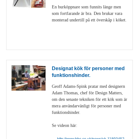
En burköppnare som funnits länge men
som fortfarande är bra. Den brukar vara
monterad undertill på ett överskåp i köket.
Visa detaljer
Designat kök för personer med
funktionshinder.
Geoff Adams-Spink pratar med designern
Adam Thomas, chef för Design Matters,
om den senaste tekniken för ett kök som är
mera användarvänligt för personer med
funktionshinder.
Se videon här:
http://www.bbc.co.uk/news/uk-11893452