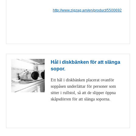
http://www.zigzag.am/en/product/5500692
Visa detaljer
Hål i diskbänken för att slänga
sopor.
Ett hål i diskbänken placerat ovanför
soppåsen underlättar för personer som
sitter i rullstol, så att de slipper öppna
skåpsdörren för att slänga soporna.
Visa detaljer