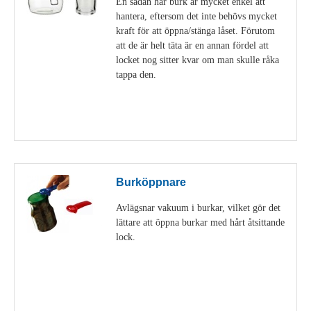
En sådan här burk är mycket enkel att
hantera, eftersom det inte behövs mycket
kraft för att öppna/stänga låset. Förutom
att de är helt täta är en annan fördel att
locket nog sitter kvar om man skulle råka
tappa den.
Visa detaljer
Burköppnare
Avlägsnar vakuum i burkar, vilket gör det
lättare att öppna burkar med hårt åtsittande
lock.