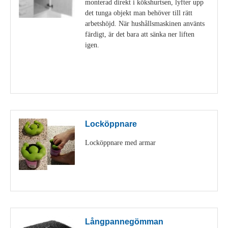
monterad direkt i kökshurtsen, lyfter upp
det tunga objekt man behöver till rätt
arbetshöjd. När hushållsmaskinen använts
färdigt, är det bara att sänka ner liften
igen.
Visa detaljer
Locköppnare
Locköppnare med armar
Visa detaljer
Långpannegömman