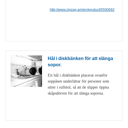
http://www.zigzag.am/en/product/5500692
Visa detaljer
Hål i diskbänken för att slänga
sopor.
Ett hål i diskbänken placerat ovanför
soppåsen underlättar för personer som
sitter i rullstol, så att de slipper öppna
skåpsdörren för att slänga soporna.
Visa detaljer