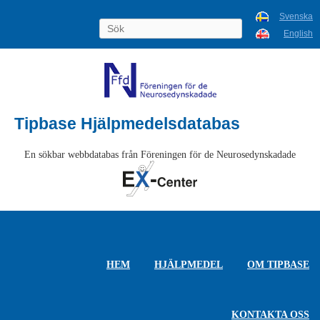
Svenska
English
Tipbase Hjälpmedelsdatabas
En sökbar webbdatabas från Föreningen för de Neurosedynskadade
HEM
HJÄLPMEDEL
OM TIPBASE
KONTAKTA OSS