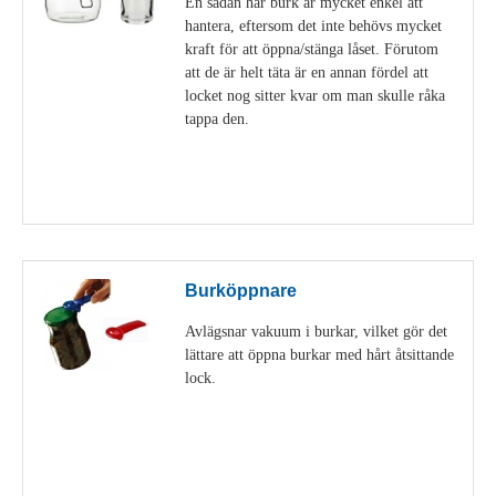
En sådan här burk är mycket enkel att
hantera, eftersom det inte behövs mycket
kraft för att öppna/stänga låset. Förutom
att de är helt täta är en annan fördel att
locket nog sitter kvar om man skulle råka
tappa den.
Visa detaljer
Burköppnare
Avlägsnar vakuum i burkar, vilket gör det
lättare att öppna burkar med hårt åtsittande
lock.