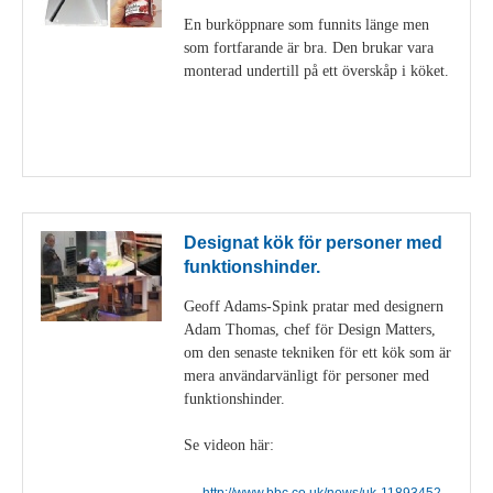
En burköppnare som funnits länge men
som fortfarande är bra. Den brukar vara
monterad undertill på ett överskåp i köket.
Visa detaljer
Designat kök för personer med
funktionshinder.
Geoff Adams-Spink pratar med designern
Adam Thomas, chef för Design Matters,
om den senaste tekniken för ett kök som är
mera användarvänligt för personer med
funktionshinder.
Se videon här:
http://www.bbc.co.uk/news/uk-11893452