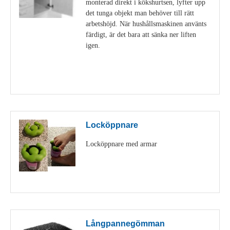
monterad direkt i kökshurtsen, lyfter upp
det tunga objekt man behöver till rätt
arbetshöjd. När hushållsmaskinen använts
färdigt, är det bara att sänka ner liften
igen.
Visa detaljer
Locköppnare
Locköppnare med armar
Visa detaljer
Långpannegömman