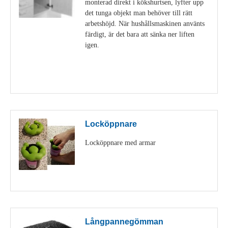
monterad direkt i kökshurtsen, lyfter upp
det tunga objekt man behöver till rätt
arbetshöjd. När hushållsmaskinen använts
färdigt, är det bara att sänka ner liften
igen.
Visa detaljer
Locköppnare
Locköppnare med armar
Visa detaljer
Långpannegömman