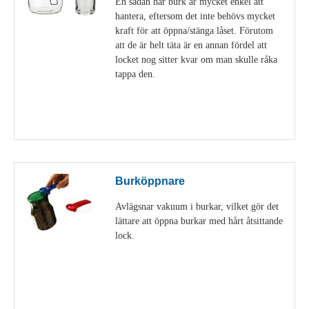
En sådan här burk är mycket enkel att
hantera, eftersom det inte behövs mycket
kraft för att öppna/stänga låset. Förutom
att de är helt täta är en annan fördel att
locket nog sitter kvar om man skulle råka
tappa den.
Visa detaljer
Burköppnare
Avlägsnar vakuum i burkar, vilket gör det
lättare att öppna burkar med hårt åtsittande
lock.