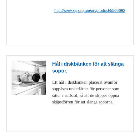
http://www.zigzag.am/en/product/5500692
Visa detaljer
Hål i diskbänken för att slänga
sopor.
Ett hål i diskbänken placerat ovanför
soppåsen underlättar för personer som
sitter i rullstol, så att de slipper öppna
skåpsdörren för att slänga soporna.
Visa detaljer