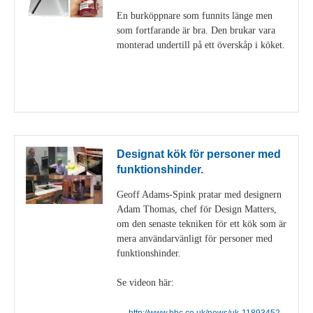
En burköppnare som funnits länge men
som fortfarande är bra. Den brukar vara
monterad undertill på ett överskåp i köket.
Visa detaljer
Designat kök för personer med
funktionshinder.
Geoff Adams-Spink pratar med designern
Adam Thomas, chef för Design Matters,
om den senaste tekniken för ett kök som är
mera användarvänligt för personer med
funktionshinder.
Se videon här:
http://www.bbc.co.uk/news/uk-11893452