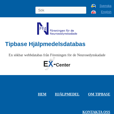
Svenska
English
Tipbase Hjälpmedelsdatabas
En sökbar webbdatabas från Föreningen för de Neurosedynskadade
HEM
HJÄLPMEDEL
OM TIPBASE
KONTAKTA OSS