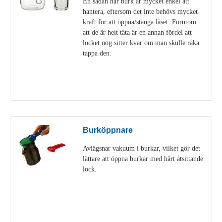
En sådan här burk är mycket enkel att
hantera, eftersom det inte behövs mycket
kraft för att öppna/stänga låset. Förutom
att de är helt täta är en annan fördel att
locket nog sitter kvar om man skulle råka
tappa den.
Visa detaljer
Burköppnare
Avlägsnar vakuum i burkar, vilket gör det
lättare att öppna burkar med hårt åtsittande
lock.