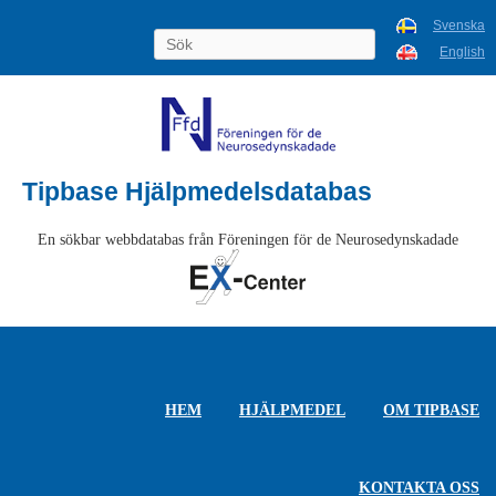
Svenska
English
Tipbase Hjälpmedelsdatabas
En sökbar webbdatabas från Föreningen för de Neurosedynskadade
HEM
HJÄLPMEDEL
OM TIPBASE
KONTAKTA OSS