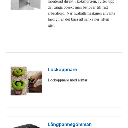
monterad direkt i kökshurtsen, lyfter upp
det tunga objekt man behöver till rätt
arbetshöjd. När hushållsmaskinen använts
färdigt, är det bara att sänka ner liften
igen.
Visa detaljer
Locköppnare
Locköppnare med armar
Visa detaljer
Långpannegömman