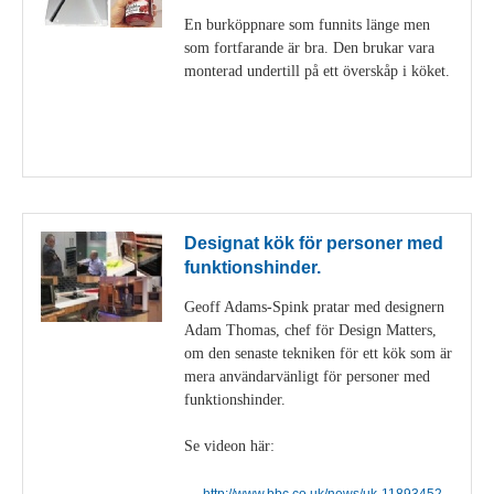
En burköppnare som funnits länge men
som fortfarande är bra. Den brukar vara
monterad undertill på ett överskåp i köket.
Visa detaljer
Designat kök för personer med
funktionshinder.
Geoff Adams-Spink pratar med designern
Adam Thomas, chef för Design Matters,
om den senaste tekniken för ett kök som är
mera användarvänligt för personer med
funktionshinder.
Se videon här:
http://www.bbc.co.uk/news/uk-11893452