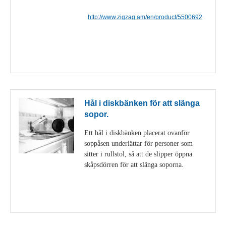
http://www.zigzag.am/en/product/5500692
Visa detaljer
Hål i diskbänken för att slänga
sopor.
Ett hål i diskbänken placerat ovanför
soppåsen underlättar för personer som
sitter i rullstol, så att de slipper öppna
skåpsdörren för att slänga soporna.
Visa detaljer