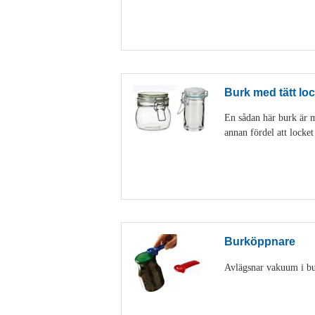
Burk med tätt loc
En sådan här burk är my
annan fördel att locke
Burköppnare
Avlägsnar vakuum i burk