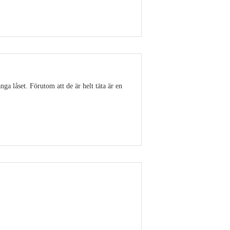
Visa detaljer
ga låset. Förutom att de är helt täta är en
Visa detaljer