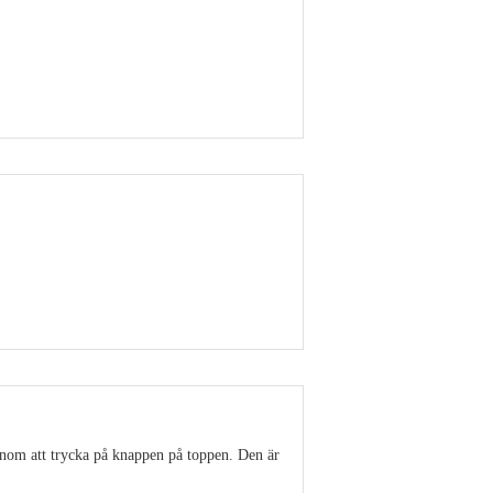
Visa detaljer
Visa detaljer
enom att trycka på knappen på toppen. Den är