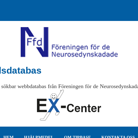
lsdatabas
 sökbar webbdatabas från Föreningen för de Neurosedynskad
HEM
HJÄLPMEDEL
OM TIPBASE
KONTAKTA OSS