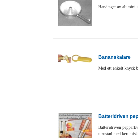
Handtaget av aluminiu
Bananskalare
Med ett enkelt knyck b
Batteridriven pe
Batteridriven peppark
utrustad med keramisk