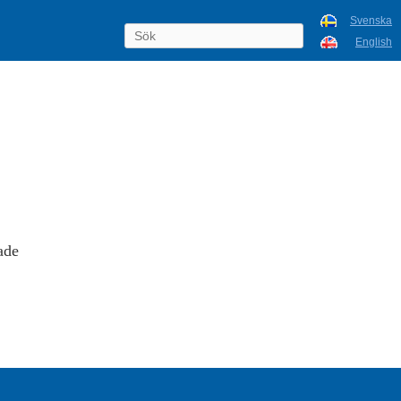
Svenska
English
ade