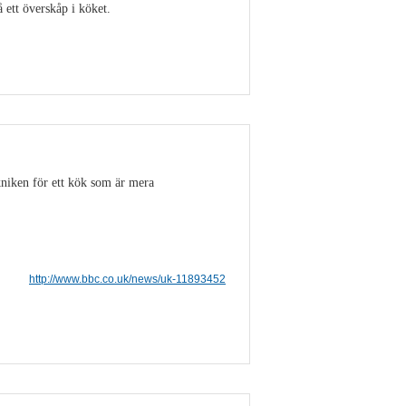
ett överskåp i köket.
Visa detaljer
niken för ett kök som är mera
http://www.bbc.co.uk/news/uk-11893452
Visa detaljer