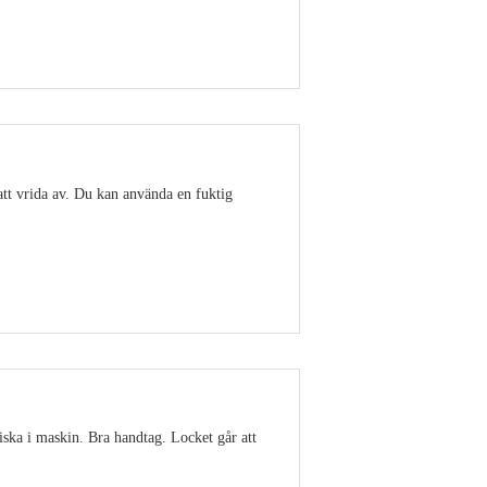
Visa detaljer
att vrida av. Du kan använda en fuktig
Visa detaljer
ska i maskin. Bra handtag. Locket går att