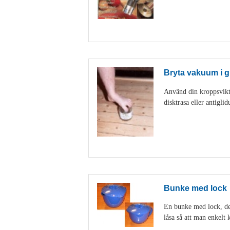
Bryta vakuum i g
Använd din kroppsvikt 
disktrasa eller antigl
Bunke med lock
En bunke med lock, den
låsa så att man enkelt k