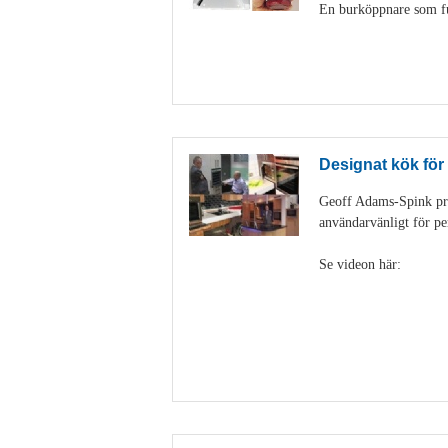
En burköppnare som fun
Designat kök för
Geoff Adams-Spink pra
användarvänligt för pe
Se videon här: