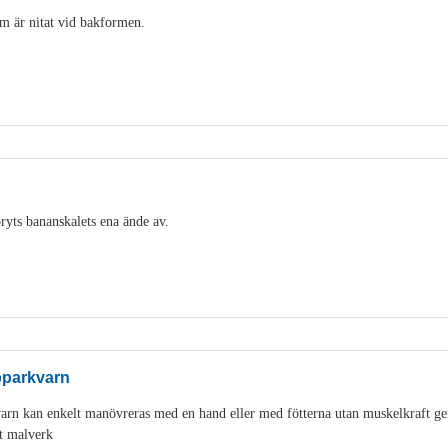
m är nitat vid bakformen.
ryts bananskalets ena ände av.
pparkvarn
varn kan enkelt manövreras med en hand eller med fötterna utan muskelkraft g
t malverk