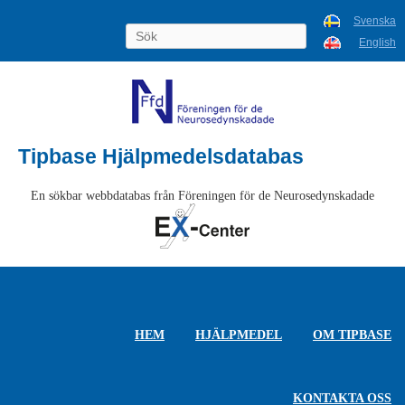
Svenska
English
Tipbase Hjälpmedelsdatabas
En sökbar webbdatabas från Föreningen för de Neurosedynskadade
HEM
HJÄLPMEDEL
OM TIPBASE
KONTAKTA OSS