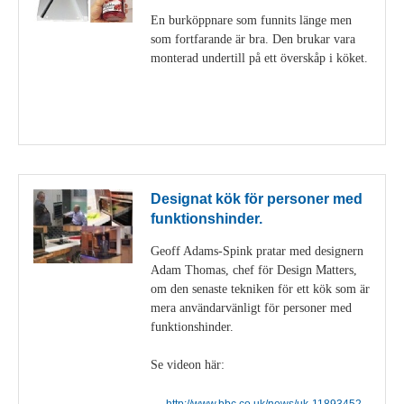
En burköppnare som funnits länge men
som fortfarande är bra. Den brukar vara
monterad undertill på ett överskåp i köket.
Visa detaljer
Designat kök för personer med
funktionshinder.
Geoff Adams-Spink pratar med designern
Adam Thomas, chef för Design Matters,
om den senaste tekniken för ett kök som är
mera användarvänligt för personer med
funktionshinder.
Se videon här:
http://www.bbc.co.uk/news/uk-11893452