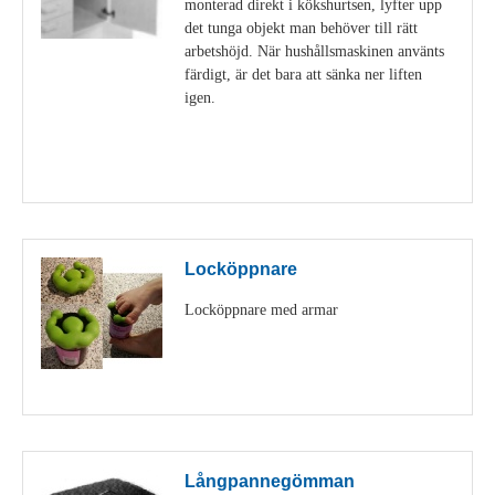
monterad direkt i kökshurtsen, lyfter upp
det tunga objekt man behöver till rätt
arbetshöjd. När hushållsmaskinen använts
färdigt, är det bara att sänka ner liften
igen.
Visa detaljer
Locköppnare
Locköppnare med armar
Visa detaljer
Långpannegömman