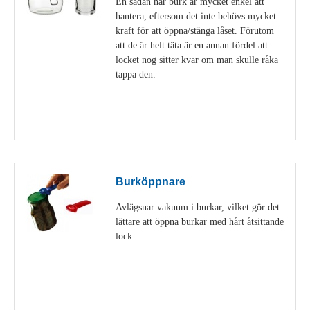
En sådan här burk är mycket enkel att
hantera, eftersom det inte behövs mycket
kraft för att öppna/stänga låset. Förutom
att de är helt täta är en annan fördel att
locket nog sitter kvar om man skulle råka
tappa den.
Visa detaljer
Burköppnare
Avlägsnar vakuum i burkar, vilket gör det
lättare att öppna burkar med hårt åtsittande
lock.