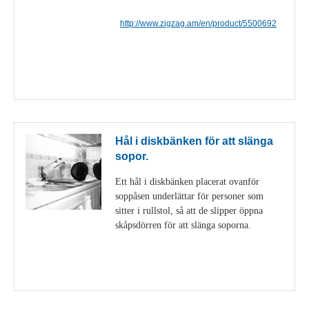
http://www.zigzag.am/en/product/5500692
Visa detaljer
Hål i diskbänken för att slänga
sopor.
Ett hål i diskbänken placerat ovanför
soppåsen underlättar för personer som
sitter i rullstol, så att de slipper öppna
skåpsdörren för att slänga soporna.
Visa detaljer