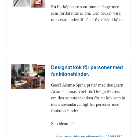
En burköppnare som funnits länge men
som fortfarande är bra. Den brukar vara
monterad undertill på ett överskåp i köket.
Visa detaljer
Designat kök för personer med
funktionshinder.
Geoff Adams-Spink pratar med designern
Adam Thomas, chef för Design Matters,
om den senaste tekniken för ett kök som är
mera användarvänligt för personer med
funktionshinder.
Se videon här:
http://www.bbc.co.uk/news/uk-11893452