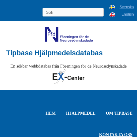
Svenska
English
Tipbase Hjälpmedelsdatabas
En sökbar webbdatabas från Föreningen för de Neurosedynskadade
HEM
HJÄLPMEDEL
OM TIPBASE
KONTAKTA OSS