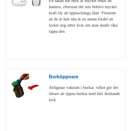
En sådan här burk är mycket enkel att
hantera, eftersom det inte behövs mycket
kraft för att öppna/stänga låset. Förutom
att de är helt täta är en annan fördel att
locket nog sitter kvar om man skulle råka
tappa den.
Visa detaljer
Burköppnare
Avlägsnar vakuum i burkar, vilket gör det
lättare att öppna burkar med hårt åtsittande
lock.