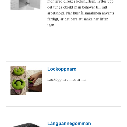
monterad direkt i kökshurtsen, lyfter upp
det tunga objekt man behöver till rätt
arbetshöjd. När hushållsmaskinen använts
färdigt, är det bara att sänka ner liften
igen.
Visa detaljer
Locköppnare
Locköppnare med armar
Visa detaljer
Långpannegömman