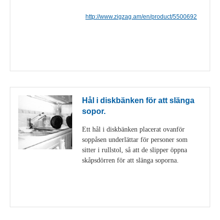
http://www.zigzag.am/en/product/5500692
Visa detaljer
Hål i diskbänken för att slänga
sopor.
Ett hål i diskbänken placerat ovanför
soppåsen underlättar för personer som
sitter i rullstol, så att de slipper öppna
skåpsdörren för att slänga soporna.
Visa detaljer