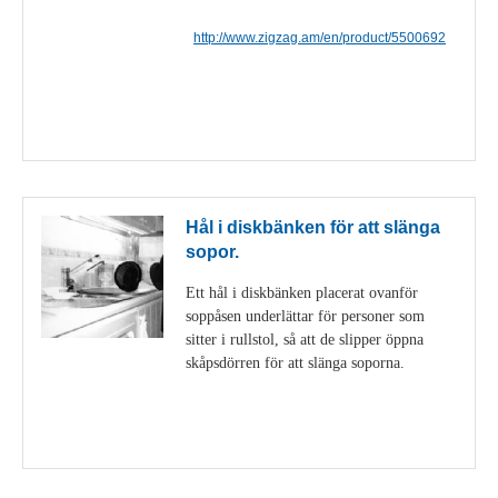
http://www.zigzag.am/en/product/5500692
Visa detaljer
Hål i diskbänken för att slänga
sopor.
Ett hål i diskbänken placerat ovanför
soppåsen underlättar för personer som
sitter i rullstol, så att de slipper öppna
skåpsdörren för att slänga soporna.
Visa detaljer