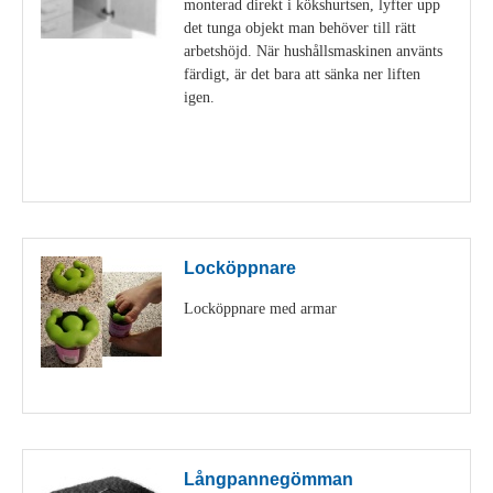
monterad direkt i kökshurtsen, lyfter upp
det tunga objekt man behöver till rätt
arbetshöjd. När hushållsmaskinen använts
färdigt, är det bara att sänka ner liften
igen.
Visa detaljer
Locköppnare
Locköppnare med armar
Visa detaljer
Långpannegömman