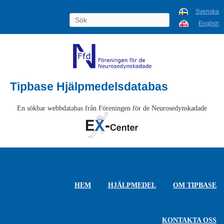
Svenska
English
Tipbase Hjälpmedelsdatabas
En sökbar webbdatabas från Föreningen för de Neurosedynskadade
HEM
HJÄLPMEDEL
OM TIPBASE
KONTAKTA OSS