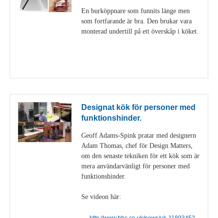
En burköppnare som funnits länge men
som fortfarande är bra. Den brukar vara
monterad undertill på ett överskåp i köket.
Visa detaljer
Designat kök för personer med
funktionshinder.
Geoff Adams-Spink pratar med designern
Adam Thomas, chef för Design Matters,
om den senaste tekniken för ett kök som är
mera användarvänligt för personer med
funktionshinder.
Se videon här:
http://www.bbc.co.uk/news/uk-11893452