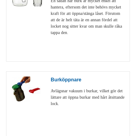
En sådan här burk är mycket enkel att
hantera, eftersom det inte behövs mycket
kraft för att öppna/stänga låset. Förutom
att de är helt täta är en annan fördel att
locket nog sitter kvar om man skulle råka
tappa den.
Visa detaljer
Burköppnare
Avlägsnar vakuum i burkar, vilket gör det
lättare att öppna burkar med hårt åtsittande
lock.