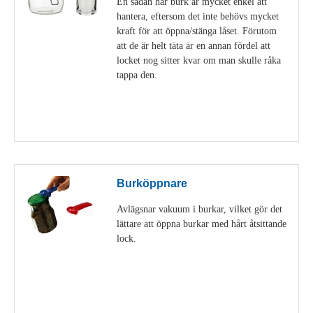
En sådan här burk är mycket enkel att
hantera, eftersom det inte behövs mycket
kraft för att öppna/stänga låset. Förutom
att de är helt täta är en annan fördel att
locket nog sitter kvar om man skulle råka
tappa den.
Visa detaljer
Burköppnare
Avlägsnar vakuum i burkar, vilket gör det
lättare att öppna burkar med hårt åtsittande
lock.