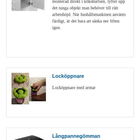
monterad direkt i kökshurtsen, lyfter upp
det tunga objekt man behöver till rätt
arbetshöjd. När hushållsmaskinen använts
färdigt, är det bara att sänka ner liften
igen.
Visa detaljer
Locköppnare
Locköppnare med armar
Visa detaljer
Långpannegömman