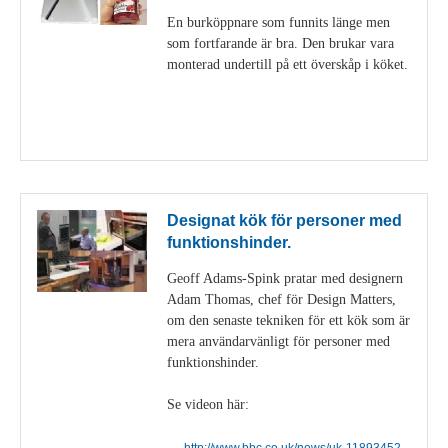
En burköppnare som funnits länge men
som fortfarande är bra. Den brukar vara
monterad undertill på ett överskåp i köket.
Visa detaljer
Designat kök för personer med
funktionshinder.
Geoff Adams-Spink pratar med designern
Adam Thomas, chef för Design Matters,
om den senaste tekniken för ett kök som är
mera användarvänligt för personer med
funktionshinder.
Se videon här:
http://www.bbc.co.uk/news/uk-11893452