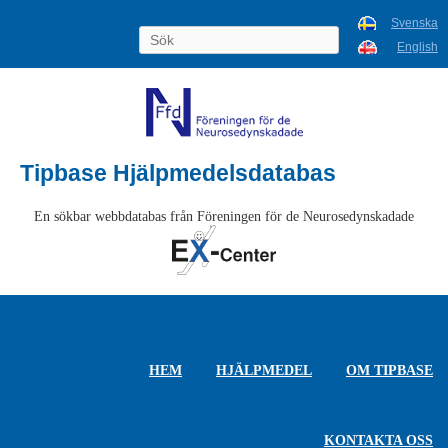
Svenska
English
Tipbase Hjälpmedelsdatabas
En sökbar webbdatabas från Föreningen för de Neurosedynskadade
HEM
HJÄLPMEDEL
OM TIPBASE
KONTAKTA OSS