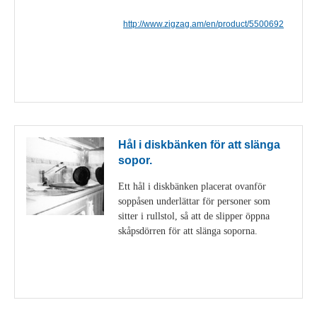
http://www.zigzag.am/en/product/5500692
Visa detaljer
Hål i diskbänken för att slänga
sopor.
Ett hål i diskbänken placerat ovanför
soppåsen underlättar för personer som
sitter i rullstol, så att de slipper öppna
skåpsdörren för att slänga soporna.
Visa detaljer