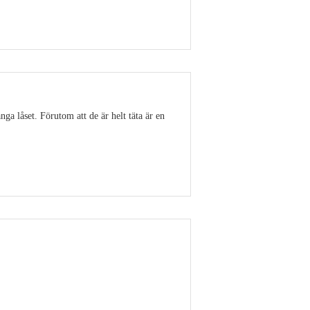
Visa detaljer
ga låset. Förutom att de är helt täta är en
Visa detaljer