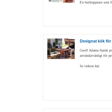
En burköppnare som fun
Designat kök för
Geoff Adams-Spink pra
användarvänligt för pe
Se videon här: