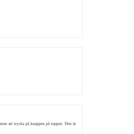
Visa detaljer
Visa detaljer
enom att trycka på knappen på toppen. Den är