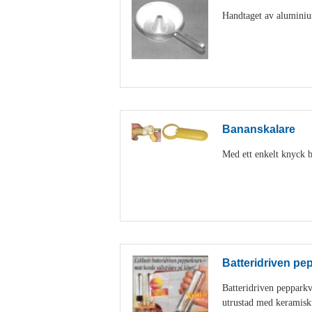
Handtaget av aluminiu
Bananskalare
Med ett enkelt knyck b
Batteridriven pe
Batteridriven peppark
utrustad med keramisk