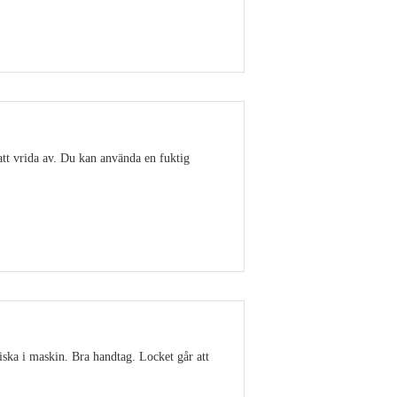
Visa detaljer
att vrida av. Du kan använda en fuktig
Visa detaljer
ska i maskin. Bra handtag. Locket går att