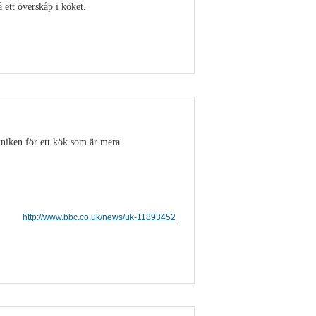
ett överskåp i köket.
Visa detaljer
niken för ett kök som är mera
http://www.bbc.co.uk/news/uk-11893452
Visa detaljer