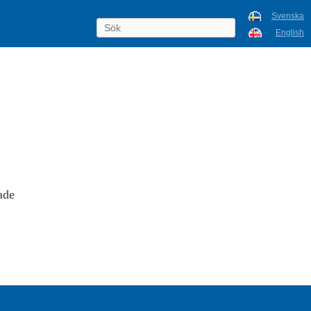
Svenska
English
ade