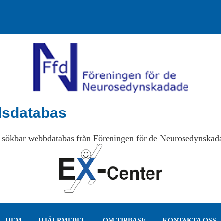
lsdatabas
 sökbar webbdatabas från Föreningen för de Neurosedynskad
HEM
HJÄLPMEDEL
OM TIPBASE
KONTAKTA OSS