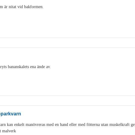
m är nitat vid bakformen.
ryts bananskalets ena ände av.
pparkvarn
varn kan enkelt manövreras med en hand eller med fötterna utan muskelkraft g
t malverk